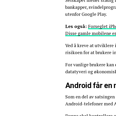
Selskapet mener stadig fl
bankapper, svindelprog
utenfor Google Play.
Les også:
Forseglet iPh
Disse gamle mobilene er
Ved å kreve at utviklere 
risikoen for at brukere in
For vanlige brukere kan 
datatyveri og økonomisk
Android får en
Som en del av satsingen 
Android-telefoner med An
Denne skal kontrollere o