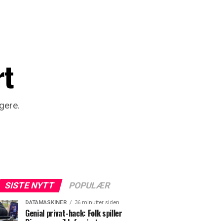
rt
gere.
SISTE NYTT
POPULÆR
DATAMASKINER
36 minutter siden
Genial privat-hack: Folk spiller