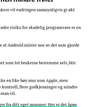
ukere vil endringen sannsynligvis gi økt
ndre risiko for skadelig programvare er en
e at Android mister noe av det som gjorde
et som lot brukerne bestemme selv, blir
kke en like høy mur som Apple, men
r kontroll, flere godkjenninger og mindre
a man vil.
ger fra ditt eget nummer: Her er det åpne