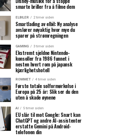
Disney-musikk for å stoppe
smarte briller fra å filme dem
ELBILER
2 timer siden
Smartlading av elbil: Ny analyse
avslører nøyaktig hvor mye du
sparer på strømregningen
GAMING
3 timer siden
Ekstremt sjeldne Nintendo-
konsoller fra 1986 funnet i
nesten hvert rom på japansk
kjærlighetshotell
ROMMET
4 timer siden
Første totale solformørkelse i
Europa på 25 år: Slik ser du den
uten å skade øynene
AI
5 timer siden
EU slår til mot Google: Snart kan
ChatGPT og andre AI-assistenter
erstatte Gemini på Android-
telefonen din