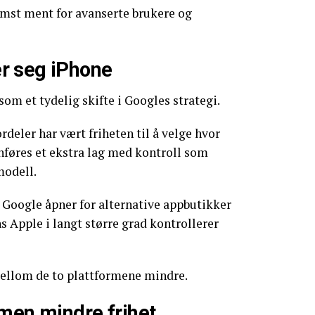
emst ment for avanserte brukere og
r seg iPhone
om et tydelig skifte i Googles strategi.
rdeler har vært friheten til å velge hvor
nføres et ekstra lag med kontroll som
odell.
t Google åpner for alternative appbutikker
s Apple i langt større grad kontrollerer
mellom de to plattformene mindre.
men mindre frihet