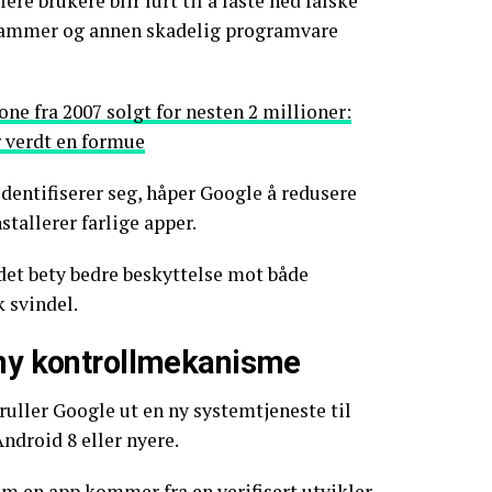
ere brukere blir lurt til å laste ned falske
rammer og annen skadelig programvare
one fra 2007 solgt for nesten 2 millioner:
 verdt en formue
identifiserer seg, håper Google å redusere
stallerer farlige apper.
det bety bedre beskyttelse mot både
 svindel.
 ny kontrollmekanisme
ruller Google ut en ny systemtjeneste til
droid 8 eller nyere.
m en app kommer fra en verifisert utvikler