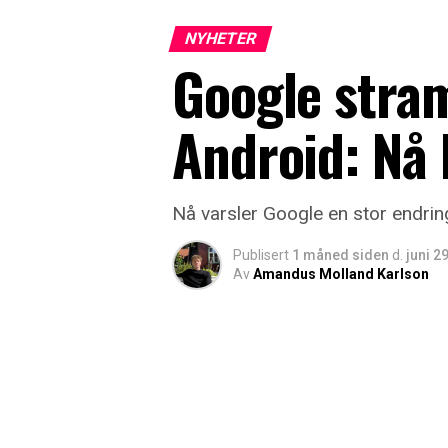
NYHETER
Google stra
Android: Nå 
Nå varsler Google en stor endring
Publisert
1 måned siden
d.
juni 2
Av
Amandus Molland Karlson