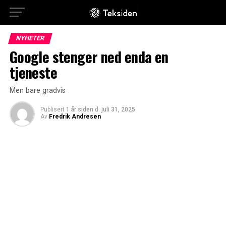
NYHETER
Google stenger ned enda en
tjeneste
Men bare gradvis
Publisert
1 år siden
d.
juli 31, 2025
Av
Fredrik Andresen