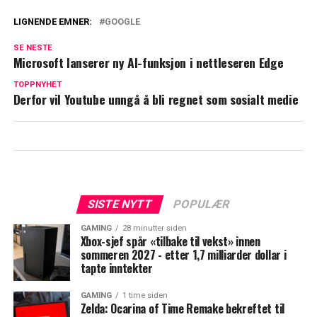
LIGNENDE EMNER:
GOOGLE
SE NESTE
Microsoft lanserer ny AI-funksjon i nettleseren Edge
TOPPNYHET
Derfor vil Youtube unngå å bli regnet som sosialt medie
SISTE NYTT
POPULÆR
GAMING
28 minutter siden
Xbox-sjef spår «tilbake til vekst» innen
sommeren 2027 - etter 1,7 milliarder dollar i
tapte inntekter
GAMING
1 time siden
Zelda: Ocarina of Time Remake bekreftet til