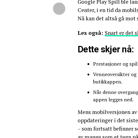
Google Play Spill ble la
Center, i en tid da mobil
Nå kan det altså gå mot 
Les også:
Snart er det 
Dette skjer nå:
Prestasjoner og spills
Venneoversikter og f
butikkappen.
Når denne overgangen
appen legges ned.
Mens mobilversjonen av G
oppdateringer i det siste
– som fortsatt befinner se
av mange som et tegn på 