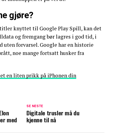
ne gjøre?
itler knyttet til Google Play Spill, kan det
illdata og fremgang bør lagres i god tid, i
d uten forvarsel. Google har en historie
brått, noe mange fortsatt husker fra
det en liten prikk på iPhonen din
SE NESTE
Elon
Digitale trusler må du
ver med
kjenne til nå