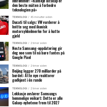
innrømmer: «Kanskje latskap er
den beste måten å forbedre
teknologien på»
TEKNOLOGI
45 minutter siden
Ducati til salgs: VW vurderer å
kvitte seg med ikonisk
motorsykkelmerke for å kutte
gjeld
TEKNOLOGI
2 timer siden
Neste Samsung-oppdatering gir
deg noe som til nå bare fantes på
Google Pixel
TEKNOLOGI
2 timer siden
Beijing legger 270 milliarder på
bordet: Åtte nye reaktorer
godkjent i én runde
TEKNOLOGI
2 timer siden
Lekkasje avslører Samsungs
hemmelige veikart: Dette er alle
Galaxy-nyhetene frem til 2027