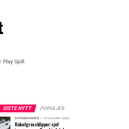
t
Play Spill.
SISTE NYTT
POPULÆR
DATAMASKINER
10 minutter siden
Robotgressklipper-sjef