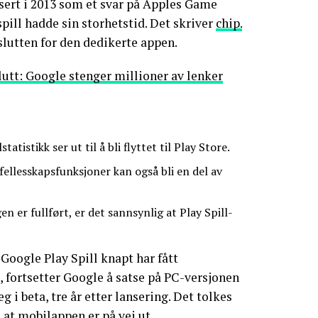
nsert i 2013 som et svar på Apples Game
spill hadde sin storhetstid. Det skriver
chip.
slutten for den dedikerte appen.
slutt: Google stenger millioner av lenker
tatistikk ser ut til å bli flyttet til Play Store.
ellesskapsfunksjoner kan også bli en del av
 er fullført, er det sannsynlig at Play Spill-
oogle Play Spill knapt har fått
, fortsetter Google å satse på PC-versjonen
g i beta, tre år etter lansering. Det tolkes
at mobilappen er på vei ut.