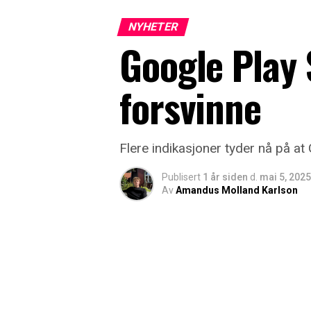
NYHETER
Google Play 
forsvinne
Flere indikasjoner tyder nå på at 
Publisert
1 år siden
d.
mai 5, 2025
Av
Amandus Molland Karlson