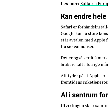
Les mer:
Kollaps i Euro
Kan endre hele
Safari er forhåndsinstal
Google kan få store kon
står avtalen med Apple f
fra søkeannonser.
Det er også verdt å merke
brukere falt i forrige må
Alt tyder på at Apple er 
fremtidens søketjenester
AI i sentrum f
Utviklingen skjer samti