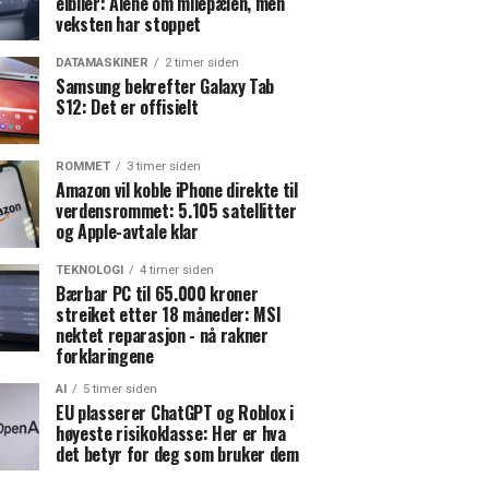
elbiler: Alene om milepælen, men
veksten har stoppet
DATAMASKINER
2 timer siden
Samsung bekrefter Galaxy Tab
S12: Det er offisielt
ROMMET
3 timer siden
Amazon vil koble iPhone direkte til
verdensrommet: 5.105 satellitter
og Apple-avtale klar
TEKNOLOGI
4 timer siden
Bærbar PC til 65.000 kroner
streiket etter 18 måneder: MSI
nektet reparasjon - nå rakner
forklaringene
AI
5 timer siden
EU plasserer ChatGPT og Roblox i
høyeste risikoklasse: Her er hva
det betyr for deg som bruker dem