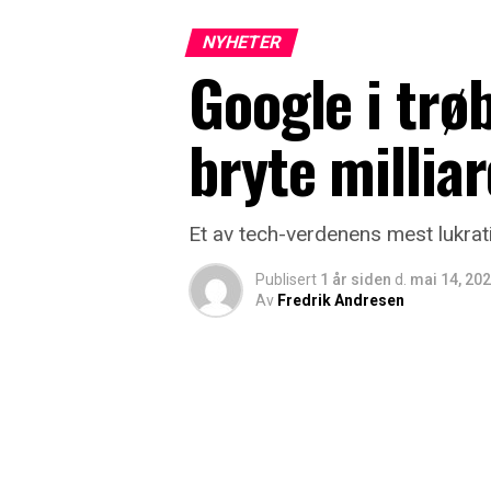
NYHETER
Google i trø
bryte millia
Et av tech-verdenens mest lukrat
Publisert
1 år siden
d.
mai 14, 20
Av
Fredrik Andresen