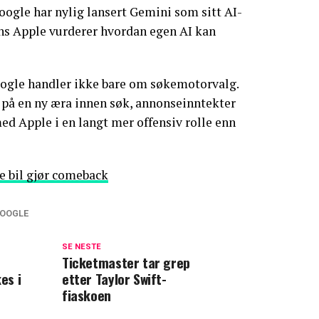
Google har nylig lansert Gemini som sitt AI-
ns Apple vurderer hvordan egen AI kan
Google handler ikke bare om søkemotorvalg.
 på en ny æra innen søk, annonseinntekter
ed Apple i en langt mer offensiv rolle enn
e bil gjør comeback
OOGLE
SE NESTE
Ticketmaster tar grep
es i
etter Taylor Swift-
fiaskoen