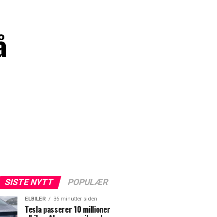
å
SISTE NYTT
POPULÆR
ELBILER
36 minutter siden
Tesla passerer 10 millioner