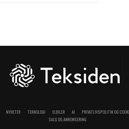
NYHETER
TEKNOLOGI
ELBILER
AI
PRIVATLIVSPOLITIK OG COOK
SALG OG ANNONSERING