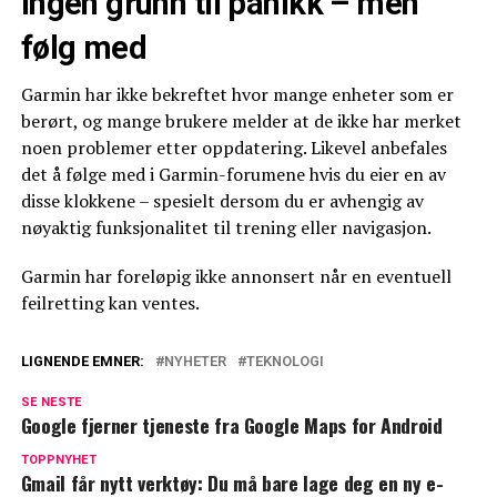
Ingen grunn til panikk – men
følg med
Garmin har ikke bekreftet hvor mange enheter som er
berørt, og mange brukere melder at de ikke har merket
noen problemer etter oppdatering. Likevel anbefales
det å følge med i Garmin-forumene hvis du eier en av
disse klokkene – spesielt dersom du er avhengig av
nøyaktig funksjonalitet til trening eller navigasjon.
Garmin har foreløpig ikke annonsert når en eventuell
feilretting kan ventes.
LIGNENDE EMNER:
NYHETER
TEKNOLOGI
SE NESTE
Google fjerner tjeneste fra Google Maps for Android
TOPPNYHET
Gmail får nytt verktøy: Du må bare lage deg en ny e-