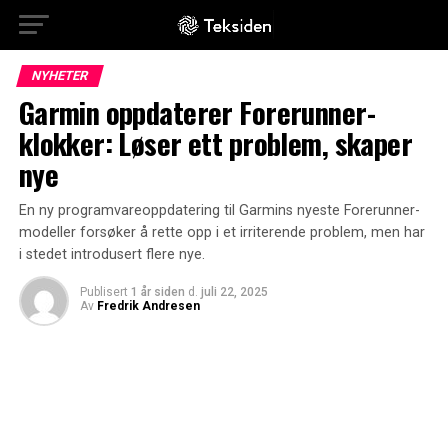
NYHETER
Garmin oppdaterer Forerunner-
klokker: Løser ett problem, skaper
nye
En ny programvareoppdatering til Garmins nyeste Forerunner-
modeller forsøker å rette opp i et irriterende problem, men har
i stedet introdusert flere nye.
Publisert
1 år siden
d.
juli 22, 2025
Av
Fredrik Andresen