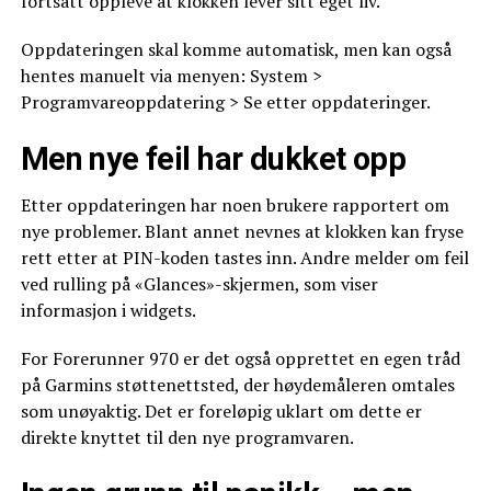
fortsatt oppleve at klokken lever sitt eget liv.
Oppdateringen skal komme automatisk, men kan også
hentes manuelt via menyen: System >
Programvareoppdatering > Se etter oppdateringer.
Men nye feil har dukket opp
Etter oppdateringen har noen brukere rapportert om
nye problemer. Blant annet nevnes at klokken kan fryse
rett etter at PIN-koden tastes inn. Andre melder om feil
ved rulling på «Glances»-skjermen, som viser
informasjon i widgets.
For Forerunner 970 er det også opprettet en egen tråd
på Garmins støttenettsted, der høydemåleren omtales
som unøyaktig. Det er foreløpig uklart om dette er
direkte knyttet til den nye programvaren.