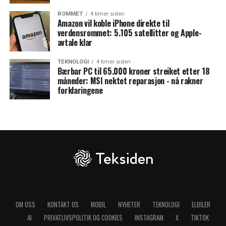
ROMMET
4 timer siden
Amazon vil koble iPhone direkte til
verdensrommet: 5.105 satellitter og Apple-
avtale klar
TEKNOLOGI
4 timer siden
Bærbar PC til 65.000 kroner streiket etter 18
måneder: MSI nektet reparasjon - nå rakner
forklaringene
OM OSS
KONTAKT OS
MOBIL
NYHETER
TEKNOLOGI
ELBILER
AI
PRIVATLIVSPOLITIK OG COOKIES
INSTAGRAM
X
TIKTOK