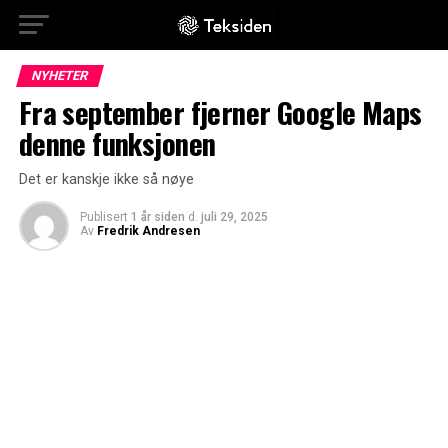
NYHETER
Fra september fjerner Google Maps
denne funksjonen
Det er kanskje ikke så nøye
Publisert
1 år siden
d.
juli 29, 2025
Av
Fredrik Andresen