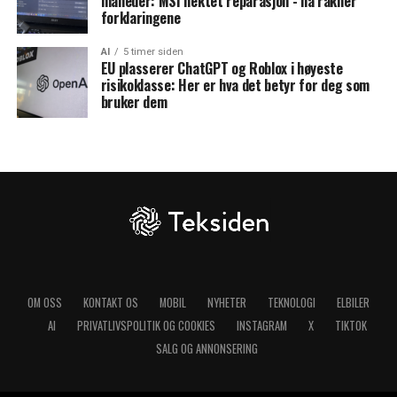
måneder: MSI nektet reparasjon - nå rakner
forklaringene
AI
5 timer siden
EU plasserer ChatGPT og Roblox i høyeste
risikoklasse: Her er hva det betyr for deg som
bruker dem
OM OSS
KONTAKT OS
MOBIL
NYHETER
TEKNOLOGI
ELBILER
AI
PRIVATLIVSPOLITIK OG COOKIES
INSTAGRAM
X
TIKTOK
SALG OG ANNONSERING