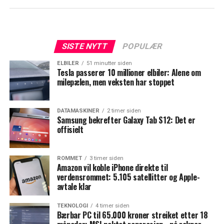
SISTE NYTT
POPULÆR
ELBILER
51 minutter siden
Tesla passerer 10 millioner elbiler: Alene om
milepælen, men veksten har stoppet
DATAMASKINER
2 timer siden
Samsung bekrefter Galaxy Tab S12: Det er
offisielt
ROMMET
3 timer siden
Amazon vil koble iPhone direkte til
verdensrommet: 5.105 satellitter og Apple-
avtale klar
TEKNOLOGI
4 timer siden
Bærbar PC til 65.000 kroner streiket etter 18