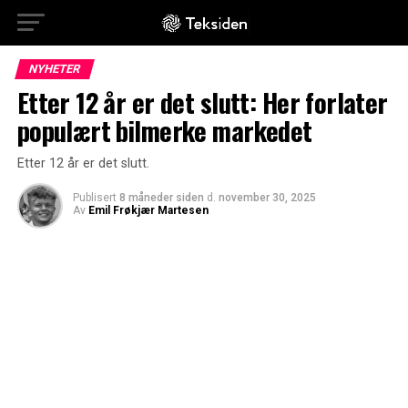
NYHETER
Etter 12 år er det slutt: Her forlater
populært bilmerke markedet
Etter 12 år er det slutt.
Publisert
8 måneder siden
d.
november 30, 2025
Av
Emil Frøkjær Martesen