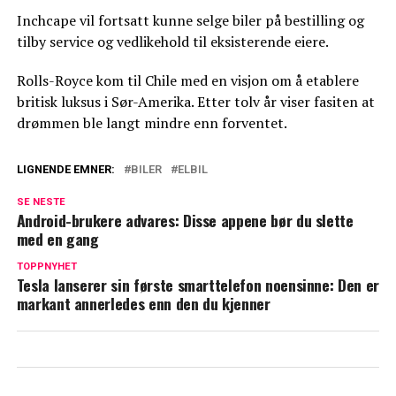
Inchcape vil fortsatt kunne selge biler på bestilling og
tilby service og vedlikehold til eksisterende eiere.
Rolls-Royce kom til Chile med en visjon om å etablere
britisk luksus i Sør-Amerika. Etter tolv år viser fasiten at
drømmen ble langt mindre enn forventet.
LIGNENDE EMNER:
BILER
ELBIL
SE NESTE
Android-brukere advares: Disse appene bør du slette
med en gang
TOPPNYHET
Tesla lanserer sin første smarttelefon noensinne: Den er
markant annerledes enn den du kjenner