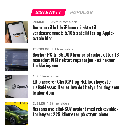
SISTE NYTT
POPULÆR
ROMMET
36 minutter siden
Amazon vil koble iPhone direkte til
verdensrommet: 5.105 satellitter og Apple-
avtale klar
TEKNOLOGI
1 time siden
Bærbar PC til 65.000 kroner streiket etter 18
måneder: MSI nektet reparasjon - nå rakner
forklaringene
AI
2 timer siden
EU plasserer ChatGPT og Roblox i høyeste
risikoklasse: Her er hva det betyr for deg som
bruker dem
ELBILER
2 timer siden
Nissans nye elbil-SUV avslørt med rekkevidde-
forlenger: 225 kilometer på strøm alene