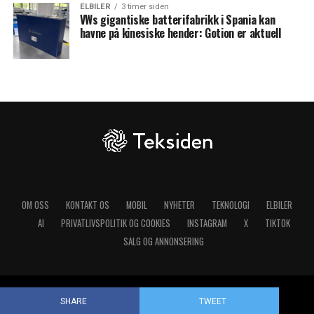
ELBILER
3 timer siden
VWs gigantiske batterifabrikk i Spania kan
havne på kinesiske hender: Gotion er aktuell
OM OSS
KONTAKT OS
MOBIL
NYHETER
TEKNOLOGI
ELBILER
AI
PRIVATLIVSPOLITIK OG COOKIES
INSTAGRAM
X
TIKTOK
SALG OG ANNONSERING
Copyright © 2025 Teksiden.no
SHARE
TWEET