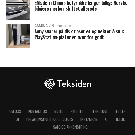
«Made in China» betyr ikke lenger billig: Norske
bileiere merker skiftet allerede
GAMING
9 timer siden
Sony svarer på disk-raseriet og nekter å snu:
PlayStation-plater er over for godt
OM OSS
KONTAKT OS
MOBIL
NYHETER
TEKNOLOGI
ELBILER
AI
PRIVATLIVSPOLITIK OG COOKIES
INSTAGRAM
X
TIKTOK
SALG OG ANNONSERING