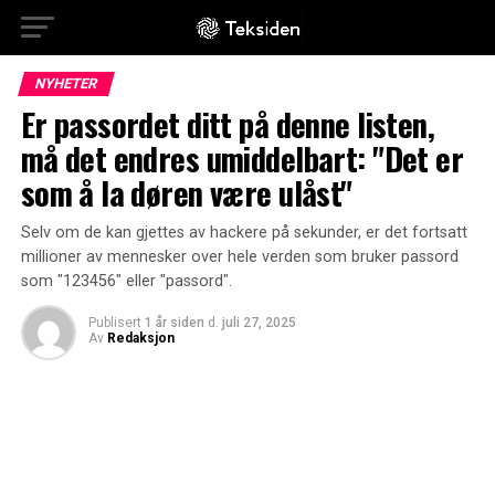
NYHETER
Er passordet ditt på denne listen,
må det endres umiddelbart: "Det er
som å la døren være ulåst"
Selv om de kan gjettes av hackere på sekunder, er det fortsatt
millioner av mennesker over hele verden som bruker passord
som "123456" eller "passord".
Publisert
1 år siden
d.
juli 27, 2025
Av
Redaksjon