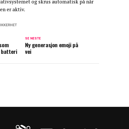
erativsystemet og skrus automatisk på når
n er aktiv.
IKKERHET
SE NESTE
 som
Ny generasjon emoji på
 batteri
vei