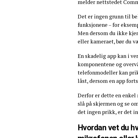
melder nettstedet Comm
Det er ingen grunn til b
funksjonene – for eksemp
Men dersom du ikke kje
eller kameraet, bør du v
En skadelig app kan i ver
komponentene og overvåk
telefonmodeller kan pri
låst, dersom en app fort
Derfor er dette en enkel
slå på skjermen og se om 
det ingen prikk, er det i
Hvordan vet du h