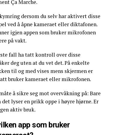
ent Ça Marche.
ekymring dersom du selv har aktivert disse
el ved å åpne kameraet eller diktafonen.
nner igjen appen som bruker mikrofonen
ære på vakt.
ste fall ha tatt kontroll over disse
er deg uten at du vet det. På enkelte
kken til og med vises mens skjermen er
satt bruker kameraet eller mikrofonen.
 måte å sikre seg mot overvåkning på: Bare
det lyser en prikk oppe i høyre hjørne. Er
ngen aktiv bruk.
vilken app som bruker