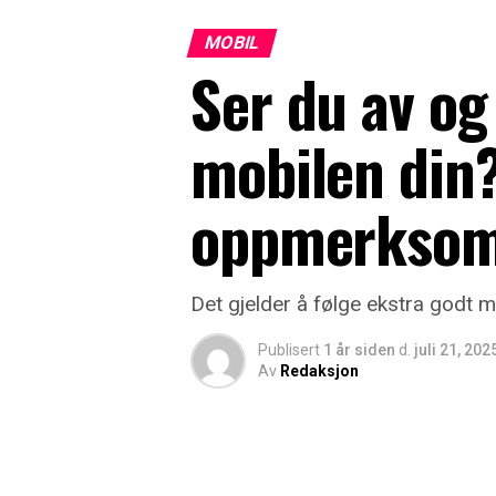
MOBIL
Ser du av og 
mobilen din
oppmerkso
Det gjelder å følge ekstra godt m
Publisert
1 år siden
d.
juli 21, 202
Av
Redaksjon