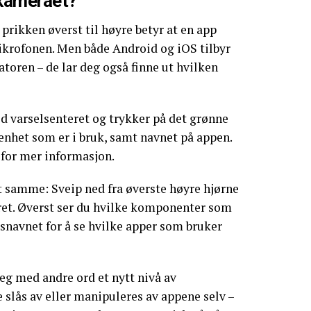
 kameraet?
prikken øverst til høyre betyr at en app
ikrofonen. Men både Android og iOS tilbyr
atoren – de lar deg også finne ut hvilken
d varselsenteret og trykker på det grønne
 enhet som er i bruk, samt navnet på appen.
 for mer informasjon.
t samme: Sveip ned fra øverste høyre hjørne
ret. Øverst ser du hvilke komponenter som
tsnavnet for å se hvilke apper som bruker
deg med andre ord et nytt nivå av
 slås av eller manipuleres av appene selv –