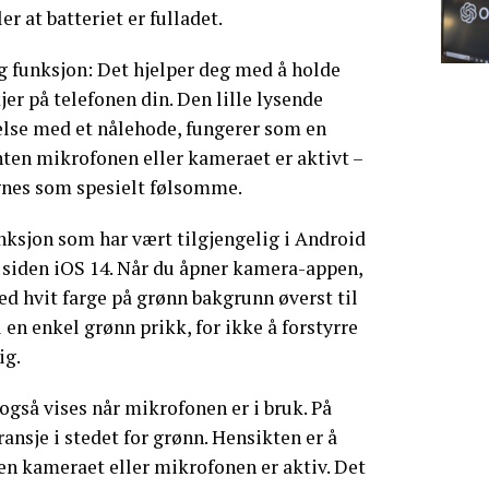
ler at batteriet er fulladet.
g funksjon: Det hjelper deg med å holde
er på telefonen din. Den lille lysende
else med et nålehode, fungerer som en
enten mikrofonen eller kameraet er aktivt –
nes som spesielt følsomme.
nksjon som har vært tilgjengelig i Android
S siden iOS 14. Når du åpner kamera-appen,
med hvit farge på grønn bakgrunn øverst til
l en enkel grønn prikk, for ikke å forstyrre
ig.
gså vises når mikrofonen er i bruk. På
ansje i stedet for grønn. Hensikten er å
en kameraet eller mikrofonen er aktiv. Det