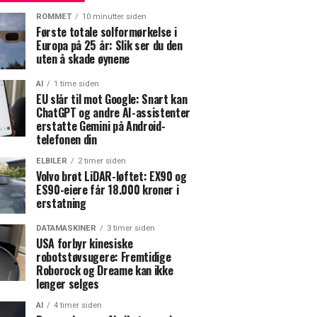
ROMMET
10 minutter siden
Første totale solformørkelse i
Europa på 25 år: Slik ser du den
uten å skade øynene
AI
1 time siden
EU slår til mot Google: Snart kan
ChatGPT og andre AI-assistenter
erstatte Gemini på Android-
telefonen din
ELBILER
2 timer siden
Volvo brøt LiDAR-løftet: EX90 og
ES90-eiere får 18.000 kroner i
erstatning
DATAMASKINER
3 timer siden
USA forbyr kinesiske
robotstøvsugere: Fremtidige
Roborock og Dreame kan ikke
lenger selges
AI
4 timer siden