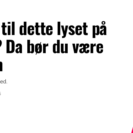
til dette lyset på
? Da bør du være
m
ed.
5