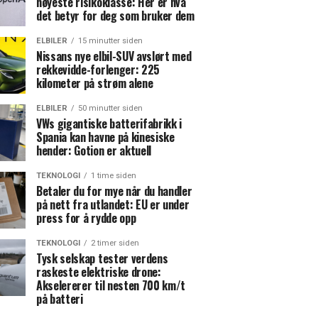
høyeste risikoklasse: Her er hva
det betyr for deg som bruker dem
ELBILER
15 minutter siden
Nissans nye elbil-SUV avslørt med
rekkevidde-forlenger: 225
kilometer på strøm alene
ELBILER
50 minutter siden
VWs gigantiske batterifabrikk i
Spania kan havne på kinesiske
hender: Gotion er aktuell
TEKNOLOGI
1 time siden
Betaler du for mye når du handler
på nett fra utlandet: EU er under
press for å rydde opp
TEKNOLOGI
2 timer siden
Tysk selskap tester verdens
raskeste elektriske drone:
Akselererer til nesten 700 km/t
på batteri