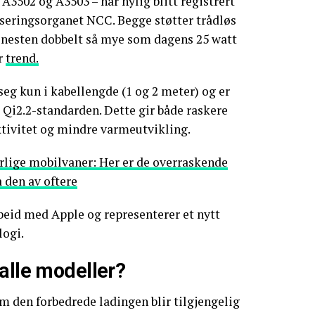
A3502 og A3503 – har nylig blitt registrert
iseringsorganet NCC. Begge støtter trådløs
, nesten dobbelt så mye som dagens 25 watt
er
trend.
seg kun i kabellengde (1 og 2 meter) og er
Qi2.2-standarden. Dette gir både raskere
ktivitet og mindre varmeutvikling.
lige mobilvaner: Her er de overraskende
å den av oftere
rbeid med Apple og representerer et nytt
logi.
alle modeller?
om den forbedrede ladingen blir tilgjengelig