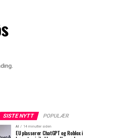
øs
ading.
SISTE NYTT
POPULÆR
AI
14 minutter siden
EU plasserer ChatGPT og Roblox i