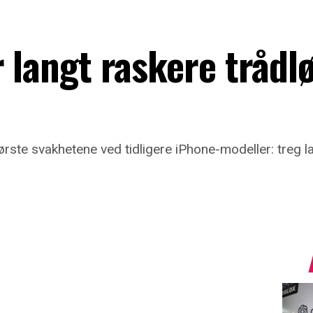
r langt raskere trådl
tørste svakhetene ved tidligere iPhone-modeller: treg l