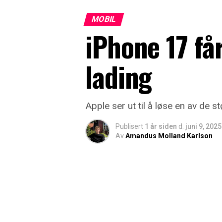
MOBIL
iPhone 17 få
lading
Apple ser ut til å løse en av de s
Publisert
1 år siden
d.
juni 9, 2025
Av
Amandus Molland Karlson