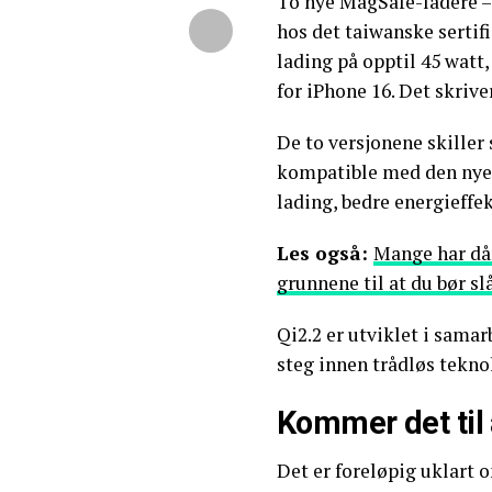
To nye MagSafe-ladere – 
hos det taiwanske sertif
lading på opptil 45 watt
for iPhone 16. Det skriv
De to versjonene skiller 
kompatible med den nye 
lading, bedre energieffe
Les også:
Mange har dår
grunnene til at du bør sl
Qi2.2 er utviklet i sama
steg innen trådløs tekno
Kommer det til 
Det er foreløpig uklart 