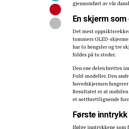
gjennomført av vår dan
En skjerm som 
Det mest oppsiktsvekken
tommers OLED-skjermen n
har to hengsler og tre s
foldes på to steder.
Den ene delen brettes 
Fold-modeller. Den andre 
hovedskjermen fungerer 
Resultatet er at mobilen 
et nettbrettlignende for
Første inntrykk
Ifølge inntrykkene som 