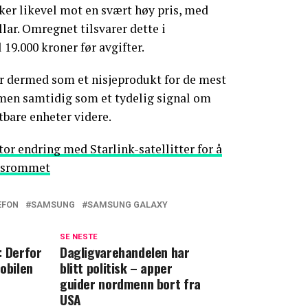
ker likevel mot en svært høy pris, med
lar. Omregnet tilsvarer dette i
 19.000 kroner før avgifter.
år dermed som et nisjeprodukt for de mest
 men samtidig som et tydelig signal om
tbare enheter videre.
tor endring med Starlink-satellitter for å
ensrommet
EFON
SAMSUNG
SAMSUNG GALAXY
SE NESTE
: Derfor
Dagligvarehandelen har
obilen
blitt politisk – apper
guider nordmenn bort fra
USA