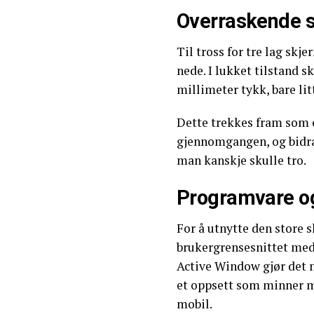
Overraskende s
Til tross for tre lag sk
nede. I lukket tilstand s
millimeter tykk, bare li
Dette trekkes fram som e
gjennomgangen, og bidra
man kanskje skulle tro.
Programvare og 
For å utnytte den store
brukergrensesnittet med 
Active Window gjør det m
et oppsett som minner m
mobil.