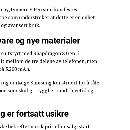
n ny, tynnere S Pen som kan festes
noe som understreker at dette er en enhet
 og avansert bruk.
vare og nye materialer
ære utstyrt med Snapdragon 8 Gen 5-
delt mellom de tre delene av telefonen, men
på 5.200 mAh.
n og er ifølge Samsung konstruert for å tåle
 noe som skal gi trygghet rundt levetid og
g er fortsatt usikre
e bekreftet norsk pris eller salgsstart.