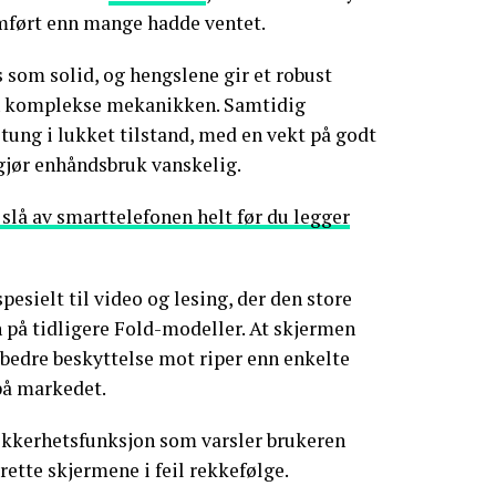
mført enn mange hadde ventet.
som solid, og hengslene gir et robust
den komplekse mekanikken. Samtidig
tung i lukket tilstand, med en vekt på godt
gjør enhåndsbruk vanskelig.
 slå av smarttelefonen helt før du legger
pesielt til video og lesing, der den store
n på tidligere Fold-modeller. At skjermen
å bedre beskyttelse mot riper enn enkelte
på markedet.
sikkerhetsfunksjon som varsler brukeren
ette skjermene i feil rekkefølge.