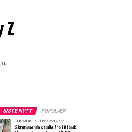
 Z
rm.
SISTE NYTT
POPULÆR
TEKNOLOGI
31 minutter siden
Skremmende studie fra 18 land: