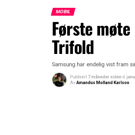
MOBIL
Første møte
Trifold
Samsung har endelig vist fram si
Publisert
7 måneder siden
d.
janu
Av
Amandus Molland Karlson