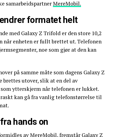
ske samarbeidspartner
MereMobil.
endrer formatet helt
de med Galaxy Z Trifold er den store 10,2
år enheten er fullt brettet ut. Telefonen
kjermsegmenter, noe som gjør at den kan
innover på samme måte som dagens Galaxy Z
brettes utover, slik at en del av
som ytterskjerm når telefonen er lukket.
raskt kan gå fra vanlig telefonstørrelse til
mat.
 fra hands on
formidles av
MereMobil
, fremstår Galaxy Z