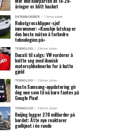
Mer enn halvparten av 18-28-
åringer er blitt hacket
DATAMASKINER
1 time siden
Robotgressklipper-sjef
innrømmer: «Kanskje latskap er
den beste måten å forbedre
teknologien på»
TEKNOLOGI
2 timer siden
Ducati til salgs: VW vurderer å
kvitte seg med ikonisk
motorsykkelmerke for å kutte
gjeld
TEKNOLOGI
3 timer siden
Neste Samsung-oppdatering gir
deg noe som til nå bare fantes på
Google Pixel
TEKNOLOGI
3 timer siden
Beijing legger 270 milliarder på
bordet: Åtte nye reaktorer
godkjent i én runde