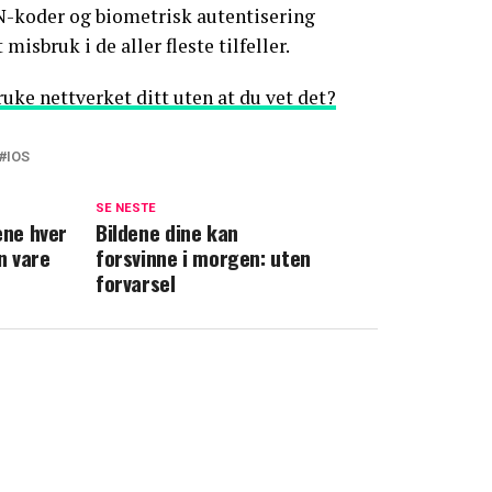
N-koder og biometrisk autentisering
misbruk i de aller fleste tilfeller.
uke nettverket ditt uten at du vet det?
IOS
SE NESTE
ene hver
Bildene dine kan
n vare
forsvinne i morgen: uten
forvarsel