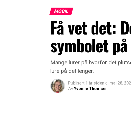
MOBIL
Få vet det: D
symbolet på 
Mange lurer på hvorfor det pluts
lure på det lenger.
Publisert
1 år siden
d.
mai 28, 20
Av
Yvonne Thomsen