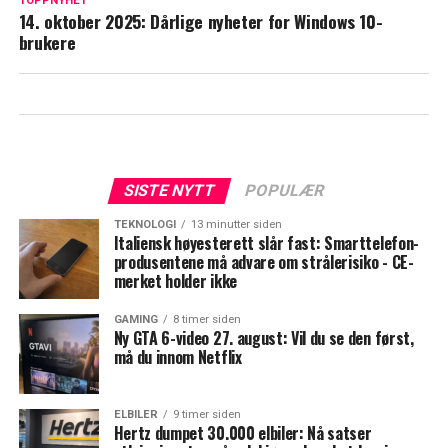
TOPPNYHET
14. oktober 2025: Dårlige nyheter for Windows 10-
brukere
SISTE NYTT
POPULÆR
TEKNOLOGI
13 minutter siden
Italiensk høyesterett slår fast: Smarttelefon-
produsentene må advare om strålerisiko - CE-
merket holder ikke
GAMING
8 timer siden
Ny GTA 6-video 27. august: Vil du se den først,
må du innom Netflix
ELBILER
9 timer siden
Hertz dumpet 30.000 elbiler: Nå satser