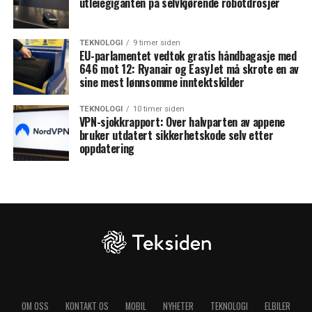
utleiegiganten på selvkjørende robotdrosjer
TEKNOLOGI
9 timer siden
EU-parlamentet vedtok gratis håndbagasje med
646 mot 12: Ryanair og EasyJet må skrote en av
sine mest lønnsomme inntektskilder
TEKNOLOGI
10 timer siden
VPN-sjokkrapport: Over halvparten av appene
bruker utdatert sikkerhetskode selv etter
oppdatering
OM OSS
KONTAKT OS
MOBIL
NYHETER
TEKNOLOGI
ELBILER