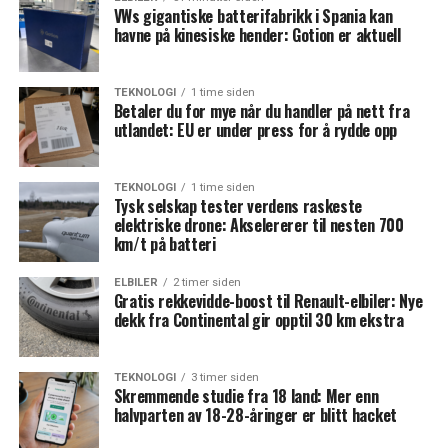
VWs gigantiske batterifabrikk i Spania kan
havne på kinesiske hender: Gotion er aktuell
TEKNOLOGI
1 time siden
Betaler du for mye når du handler på nett fra
utlandet: EU er under press for å rydde opp
TEKNOLOGI
1 time siden
Tysk selskap tester verdens raskeste
elektriske drone: Akselererer til nesten 700
km/t på batteri
ELBILER
2 timer siden
Gratis rekkevidde-boost til Renault-elbiler: Nye
dekk fra Continental gir opptil 30 km ekstra
TEKNOLOGI
3 timer siden
Skremmende studie fra 18 land: Mer enn
halvparten av 18-28-åringer er blitt hacket