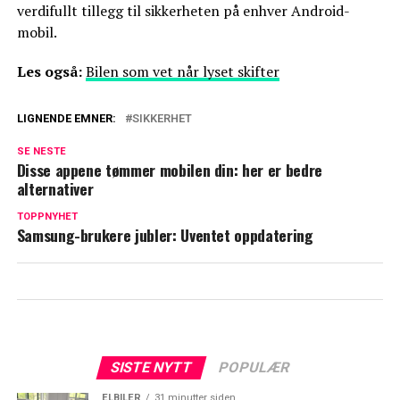
verdifullt tillegg til sikkerheten på enhver Android-
mobil.
Les også:
Bilen som vet når lyset skifter
LIGNENDE EMNER:
SIKKERHET
SE NESTE
Disse appene tømmer mobilen din: her er bedre
alternativer
TOPPNYHET
Samsung-brukere jubler: Uventet oppdatering
SISTE NYTT
POPULÆR
ELBILER
31 minutter siden