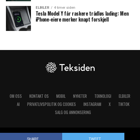
ELBILER
4 timer siden
Tesla Model Y får raskere trådløs lading: Men
iPhone-eiere merker knapt forskjell
OM OSS
KONTAKT OS
MOBIL
NYHETER
TEKNOLOGI
ELBILER
AI
PRIVATLIVSPOLITIK OG COOKIES
INSTAGRAM
X
TIKTOK
SALG OG ANNONSERING
Copyright © 2025 Teksiden.no
SHARE
TWEET