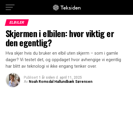
ELBILER
Skjermen i elbilen: hvor viktig er
den egentlig?
Hva skjer hvis du bruker en elbil uten skjerm – som i gamle
dager? Vi testet det, og oppdaget hvor avhengige vi egentlig
har blitt av teknologi vi ikke engang tenker over.
Publisert
1 år siden
d.
april 11, 2025
Av
Noah Romsdal Hallundbæk Sørensen