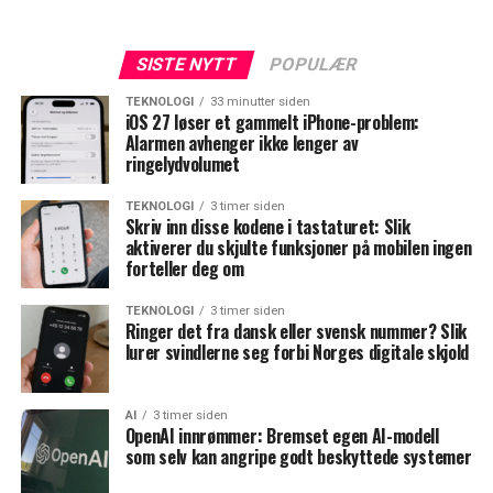
SISTE NYTT
POPULÆR
TEKNOLOGI
33 minutter siden
iOS 27 løser et gammelt iPhone-problem:
Alarmen avhenger ikke lenger av
ringelydvolumet
TEKNOLOGI
3 timer siden
Skriv inn disse kodene i tastaturet: Slik
aktiverer du skjulte funksjoner på mobilen ingen
forteller deg om
TEKNOLOGI
3 timer siden
Ringer det fra dansk eller svensk nummer? Slik
lurer svindlerne seg forbi Norges digitale skjold
AI
3 timer siden
OpenAI innrømmer: Bremset egen AI-modell
som selv kan angripe godt beskyttede systemer