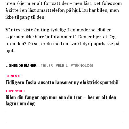
uten skjerm er alt fortsatt der – men låst. Det føles som
å sitte i en låst smarttelefon på hjul. Du har bilen, men
ikke tilgang til den.
Vår test viste én ting tydelig: I en moderne elbil er
skjermen ikke bare "infotainment". Den er hjertet. Og
uten den? Da sitter du med en svært dyr papirkasse på
hjul.
LIGNENDE EMNER:
BILER
ELBIL
TEKNOLOGI
SE NESTE
Tidligere Tesla-ansatte lanserer ny elektrisk sportsbil
TOPPNYHET
Bilen din fanger opp mer enn du tror – her er alt den
lagrer om deg