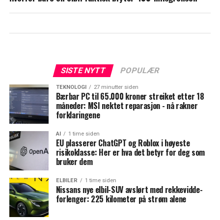
SISTE NYTT
POPULÆR
TEKNOLOGI
27 minutter siden
Bærbar PC til 65.000 kroner streiket etter 18
måneder: MSI nektet reparasjon - nå rakner
forklaringene
AI
1 time siden
EU plasserer ChatGPT og Roblox i høyeste
risikoklasse: Her er hva det betyr for deg som
bruker dem
ELBILER
1 time siden
Nissans nye elbil-SUV avslørt med rekkevidde-
forlenger: 225 kilometer på strøm alene