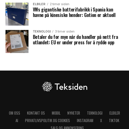
ELBILER
2 timer siden
VWs gigantiske batterifabrikk i Spania kan
havne på kinesiske hender: Gotion er aktuell
TEKNOLOGI
3 timer siden
Betaler du for mye når du handler på nett fra
utlandet: EU er under press for å rydde opp
OM OSS
KONTAKT OS
MOBIL
NYHETER
TEKNOLOGI
ELBILER
AI
PRIVATLIVSPOLITIK OG COOKIES
INSTAGRAM
X
TIKTOK
SALG OG ANNONSERING