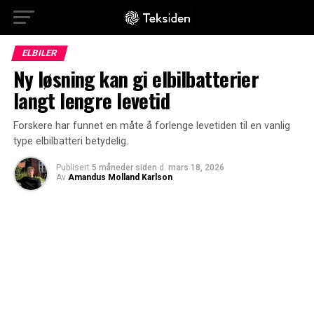
ELBILER
Ny løsning kan gi elbilbatterier
langt lengre levetid
Forskere har funnet en måte å forlenge levetiden til en vanlig
type elbilbatteri betydelig.
Publisert
5 måneder siden
d.
mars 18, 2026
Av
Amandus Molland Karlson