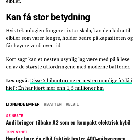
elbiler.
Kan få stor betydning
Hvis teknologien fungerer i stor skala, kan den bidra til
elbiler som varer lengre, holder bedre på kapasiteten og
får høyere verdi over tid.
Kort sagt kan et nesten usynlig lag være med på å løse
en av de største utfordringene med moderne batterier.
Les også:
Disse 5 bilmotorene er nesten umulige å 'slå i
hjel': Én har kjørt mer enn 1,5 millioner km
LIGNENDE EMNER:
BATTERI
ELBIL
SE NESTE
Audi bringer tilbake A2 som en kompakt elektrisk bybil
TOPPNYHET
Hvorfor bare én elbil faktisk bryter 400-milsgrensen