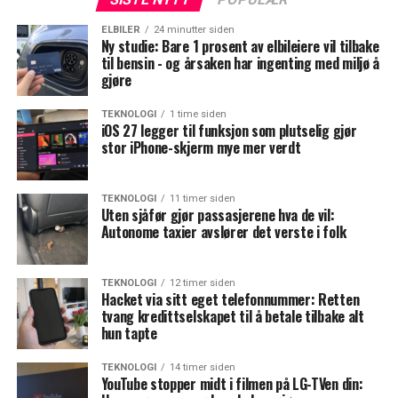
ELBILER
24 minutter siden
Ny studie: Bare 1 prosent av elbileiere vil tilbake
til bensin - og årsaken har ingenting med miljø å
gjøre
TEKNOLOGI
1 time siden
iOS 27 legger til funksjon som plutselig gjør
stor iPhone-skjerm mye mer verdt
TEKNOLOGI
11 timer siden
Uten sjåfør gjør passasjerene hva de vil:
Autonome taxier avslører det verste i folk
TEKNOLOGI
12 timer siden
Hacket via sitt eget telefonnummer: Retten
tvang kredittselskapet til å betale tilbake alt
hun tapte
TEKNOLOGI
14 timer siden
YouTube stopper midt i filmen på LG-TVen din: