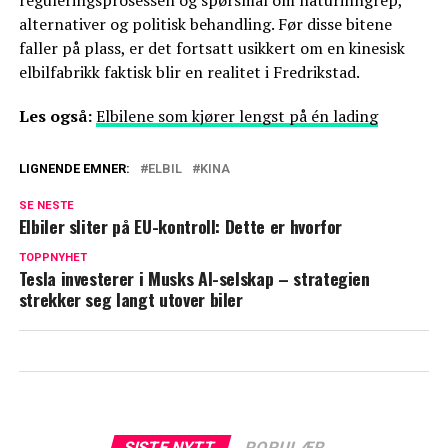
reguleringsprosessen og spørsmål om naturinngrep,
alternativer og politisk behandling. Før disse bitene
faller på plass, er det fortsatt usikkert om en kinesisk
elbilfabrikk faktisk blir en realitet i Fredrikstad.
Les også:
Elbilene som kjører lengst på én lading
LIGNENDE EMNER:
ELBIL
KINA
SE NESTE
Elbiler sliter på EU-kontroll: Dette er hvorfor
TOPPNYHET
Tesla investerer i Musks AI-selskap – strategien
strekker seg langt utover biler
SISTE NYTT
POPULÆR