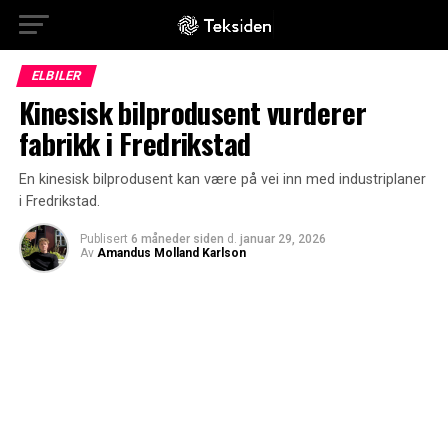
ELBILER
Kinesisk bilprodusent vurderer
fabrikk i Fredrikstad
En kinesisk bilprodusent kan være på vei inn med industriplaner
i Fredrikstad.
Publisert
6 måneder siden
d.
januar 29, 2026
Av
Amandus Molland Karlson