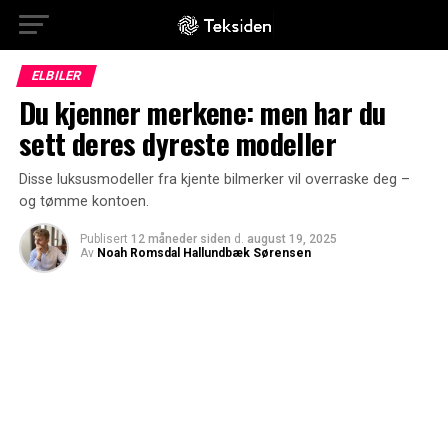
ELBILER
Du kjenner merkene: men har du
sett deres dyreste modeller
Disse luksusmodeller fra kjente bilmerker vil overraske deg –
og tømme kontoen.
Publisert
12 måneder siden
d.
august 19, 2025
Av
Noah Romsdal Hallundbæk Sørensen