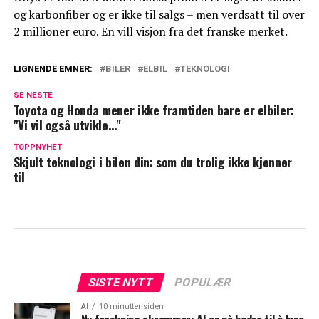
og karbonfiber og er ikke til salgs – men verdsatt til over
2 millioner euro. En vill visjon fra det franske merket.
LIGNENDE EMNER:
BILER
ELBIL
TEKNOLOGI
SE NESTE
Toyota og Honda mener ikke framtiden bare er elbiler:
"Vi vil også utvikle…"
TOPPNYHET
Skjult teknologi i bilen din: som du trolig ikke kjenner
til
SISTE NYTT
POPULÆR
AI
10 minutter siden