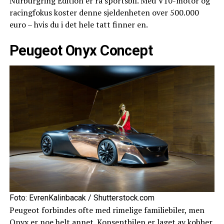
Nürburgring Edition er rå sportsbil. Med V10-motor og
racingfokus koster denne sjeldenheten over 500.000
euro – hvis du i det hele tatt finner en.
Peugeot Onyx Concept
Foto: EvrenKalinbacak / Shutterstock.com
Peugeot forbindes ofte med rimelige familiebiler, men
Onyx er noe helt annet. Konseptbilen er laget av kobber