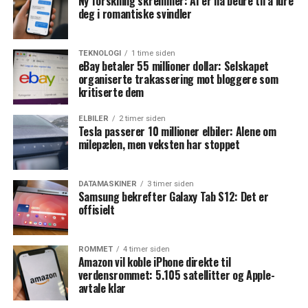
Ny forskning skremmer: AI er nå bedre til å lure
deg i romantiske svindler
TEKNOLOGI
1 time siden
eBay betaler 55 millioner dollar: Selskapet
organiserte trakassering mot bloggere som
kritiserte dem
ELBILER
2 timer siden
Tesla passerer 10 millioner elbiler: Alene om
milepælen, men veksten har stoppet
DATAMASKINER
3 timer siden
Samsung bekrefter Galaxy Tab S12: Det er
offisielt
ROMMET
4 timer siden
Amazon vil koble iPhone direkte til
verdensrommet: 5.105 satellitter og Apple-
avtale klar