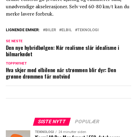
unødvendige akselerasjoner. Selv ved 60-80 km/t kan du
merke lavere forbruk.
LIGNENDE EMNER:
BILER
ELBIL
TEKNOLOGI
SE NESTE
Den nye hybridbølgen: Når realisme slår idealisme i
bilmarkedet
TOPPNYHET
Hva skjer med elbilene når strømmen blir dyr: Den
grønne drømmen får motvind
SISTE NYTT
POPULÆR
TEKNOLOGI
24 minutter siden