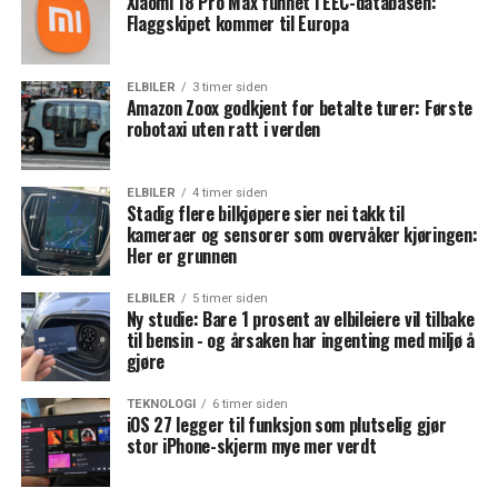
Xiaomi 18 Pro Max funnet i EEC-databasen:
Flaggskipet kommer til Europa
ELBILER
3 timer siden
Amazon Zoox godkjent for betalte turer: Første
robotaxi uten ratt i verden
ELBILER
4 timer siden
Stadig flere bilkjøpere sier nei takk til
kameraer og sensorer som overvåker kjøringen:
Her er grunnen
ELBILER
5 timer siden
Ny studie: Bare 1 prosent av elbileiere vil tilbake
til bensin - og årsaken har ingenting med miljø å
gjøre
TEKNOLOGI
6 timer siden
iOS 27 legger til funksjon som plutselig gjør
stor iPhone-skjerm mye mer verdt