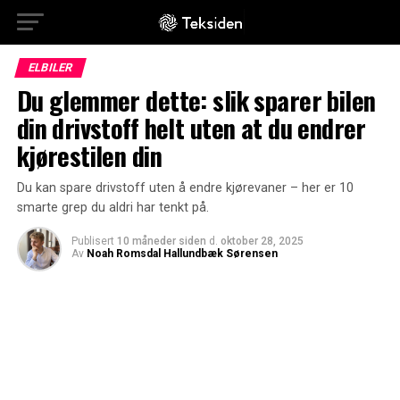
ELBILER
Du glemmer dette: slik sparer bilen
din drivstoff helt uten at du endrer
kjørestilen din
Du kan spare drivstoff uten å endre kjørevaner – her er 10
smarte grep du aldri har tenkt på.
Publisert
10 måneder siden
d.
oktober 28, 2025
Av
Noah Romsdal Hallundbæk Sørensen