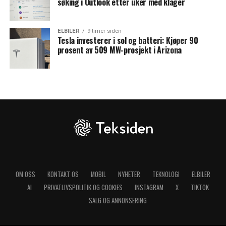
søking i Outlook etter uker med klager
ELBILER
9 timer siden
Tesla investerer i sol og batteri: Kjøper 90
prosent av 509 MW-prosjekt i Arizona
OM OSS
KONTAKT OS
MOBIL
NYHETER
TEKNOLOGI
ELBILER
AI
PRIVATLIVSPOLITIK OG COOKIES
INSTAGRAM
X
TIKTOK
SALG OG ANNONSERING