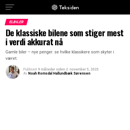
ELBILER
De klassiske bilene som stiger mest
i verdi akkurat nå
Gamle biler – nye penger: se hvilke klassikere som skyter i
været.
Publisert
9 måneder siden
d.
november 5, 2025
Av
Noah Romsdal Hallundbæk Sørensen