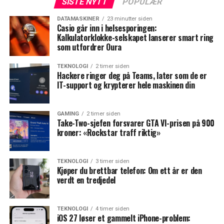
SISTE NYTT
POPULÆR
DATAMASKINER
23 minutter siden
Casio går inn i helsesporingen:
Kalkulatorklokke-selskapet lanserer smart ring
som utfordrer Oura
TEKNOLOGI
2 timer siden
Hackere ringer deg på Teams, later som de er
IT-support og krypterer hele maskinen din
GAMING
2 timer siden
Take-Two-sjefen forsvarer GTA VI-prisen på 900
kroner: «Rockstar traff riktig»
TEKNOLOGI
3 timer siden
Kjøper du brettbar telefon: Om ett år er den
verdt en tredjedel
TEKNOLOGI
4 timer siden
iOS 27 løser et gammelt iPhone-problem: