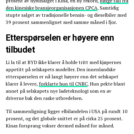
prosent av nybilsalget i Kina, en ny rekord,
ifølge tall fra
den kinesiske bransjeorganisasjonen CPCA
. Samtidig
stupte salget av tradisjonelle bensin- og dieselbiler med
39 prosent sammenlignet med samme måned i fjor.
Etterspørselen er høyere enn
tilbudet
Li la til at BYD ikke klarer å holde tritt med kjøpernes
appetitt på selskapets modeller. Den innenlandske
etterspørselen er nå langt høyere enn det selskapet
klarer å levere,
forklarte hun til CNBC
. Hun pekte blant
annet på selskapets nye ladeteknologi som en av
driverne bak den raske utbredelsen.
Til sammenligning ligger elbilandelen i USA på rundt 10
prosent, og det globale snittet er på cirka 25 prosent.
Kinas forsprang vokser dermed måned for måned.