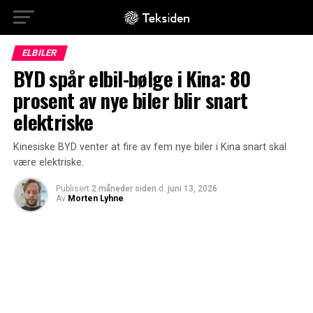
ELBILER
BYD spår elbil-bølge i Kina: 80
prosent av nye biler blir snart
elektriske
Kinesiske BYD venter at fire av fem nye biler i Kina snart skal
være elektriske.
Publisert
2 måneder siden
d.
juni 13, 2026
Av
Morten Lyhne