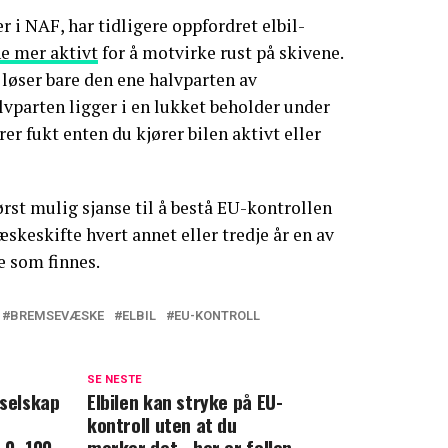
r i NAF, har tidligere oppfordret elbil-
e mer aktivt
for å motvirke rust på skivene.
 løser bare den ene halvparten av
vparten ligger i en lukket beholder under
er fukt enten du kjører bilen aktivt eller
ørst mulig sjanse til å bestå EU-kontrollen
væskeskifte hvert annet eller tredje år en av
e som finnes.
BREMSEVÆSKE
ELBIL
EU-KONTROLL
SE NESTE
iselskap
Elbilen kan stryke på EU-
d
kontroll uten at du
r 0–100
merker det - her er fellen