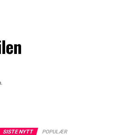
ilen
n.
SISTE NYTT
POPULÆR