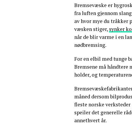
Bremsevæske er hygroskop
fra luften gjennom slang
av hvor mye du tråkker 
væsken stiger,
synker ko
når de blir varme i en la
nødbremsing.
For en elbil med tunge ba
Bremsene må håndtere me
holder, og temperaturene
Bremsevæskefabrikant
måned dersom bilproduse
fleste norske verksteder 
speiler det generelle rå
annethvert år.