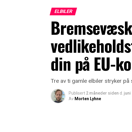
ELBILER
Bremsevæske
vedlikeholds
din på EU-ko
Tre av ti gamle elbiler stryker på
Publisert
2 måneder siden
d.
juni
Av
Morten Lyhne