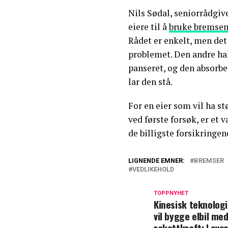
Nils Sødal, seniorrådgive
eiere til å
bruke bremsen
Rådet er enkelt, men det
problemet. Den andre hal
panseret, og den absorber
lar den stå.
For en eier som vil ha st
ved første forsøk, er et 
de billigste forsikringen
LIGNENDE EMNER:
BREMSER
VEDLIKEHOLD
TOPPNYHET
Kinesisk teknolog
vil bygge elbil me
rakettkraft: Love