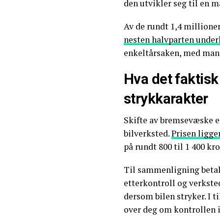
den utvikler seg til en 
Av de rundt 1,4 millione
nesten halvparten under
enkeltårsaken, med mangl
Hva det faktisk
strykkarakter
Skifte av bremsevæske er
bilverksted.
Prisen ligger
på rundt 800 til 1 400 k
Til sammenligning betale
etterkontroll og verkste
dersom bilen stryker. I t
over deg om kontrollen ik