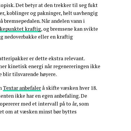
isk. Det betyr at den trekker til seg fukt
er, koblinger og pakninger, helt uavhengig
på bremsepedalen. Når andelen vann i
kepunktet kraftig
, og bremsene kan svikte
ng nedoverbakke eller en kraftig
tteripakker er dette ekstra relevant.
r kinetisk energi når regenereringen ikke
 blir tilsvarende høyere.
en
Textar anbefaler
å skifte væsken hver 18.
nten ikke har en egen anbefaling. De
opererer med et intervall på to år, som
det om at væsken minst bør byttes