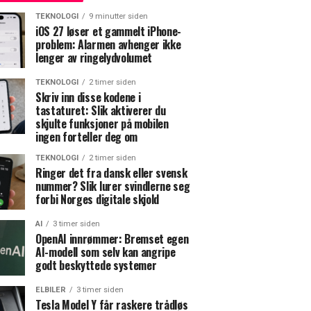
TEKNOLOGI
9 minutter siden
iOS 27 løser et gammelt iPhone-
problem: Alarmen avhenger ikke
lenger av ringelydvolumet
TEKNOLOGI
2 timer siden
Skriv inn disse kodene i
tastaturet: Slik aktiverer du
skjulte funksjoner på mobilen
ingen forteller deg om
TEKNOLOGI
2 timer siden
Ringer det fra dansk eller svensk
nummer? Slik lurer svindlerne seg
forbi Norges digitale skjold
AI
3 timer siden
OpenAI innrømmer: Bremset egen
AI-modell som selv kan angripe
godt beskyttede systemer
ELBILER
3 timer siden
Tesla Model Y får raskere trådløs