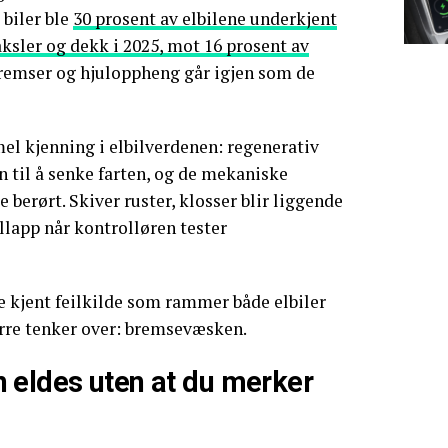
 biler ble
30 prosent av elbilene underkjent
aksler og dekk i 2025, mot 16 prosent av
Bremser og hjuloppheng går igjen som de
el kjenning i elbilverdenen: regenerativ
 til å senke farten, og de mekaniske
 berørt. Skiver ruster, klosser blir liggende
llapp når kontrolløren tester
 kjent feilkilde som rammer både elbiler
ærre tenker over: bremsevæsken.
 eldes uten at du merker