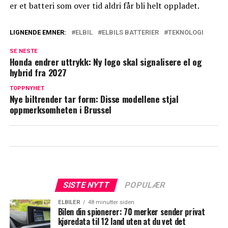
er et batteri som over tid aldri får bli helt oppladet.
LIGNENDE EMNER:
ELBIL
ELBILS BATTERIER
TEKNOLOGI
SE NESTE
Honda endrer uttrykk: Ny logo skal signalisere el og
hybrid fra 2027
TOPPNYHET
Nye biltrender tar form: Disse modellene stjal
oppmerksomheten i Brussel
SISTE NYTT
POPULÆR
ELBILER
48 minutter siden
Bilen din spionerer: 70 merker sender privat
kjøredata til 12 land uten at du vet det