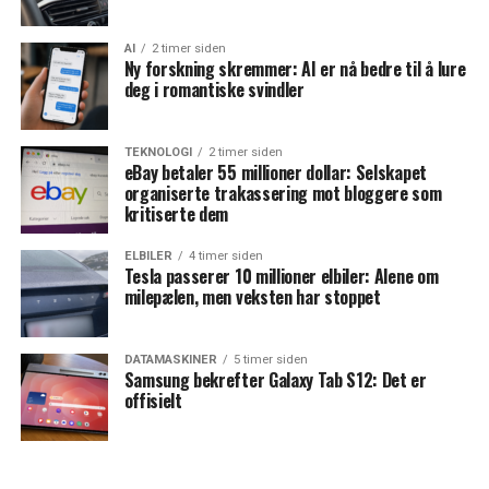
AI
2 timer siden
Ny forskning skremmer: AI er nå bedre til å lure
deg i romantiske svindler
TEKNOLOGI
2 timer siden
eBay betaler 55 millioner dollar: Selskapet
organiserte trakassering mot bloggere som
kritiserte dem
ELBILER
4 timer siden
Tesla passerer 10 millioner elbiler: Alene om
milepælen, men veksten har stoppet
DATAMASKINER
5 timer siden
Samsung bekrefter Galaxy Tab S12: Det er
offisielt