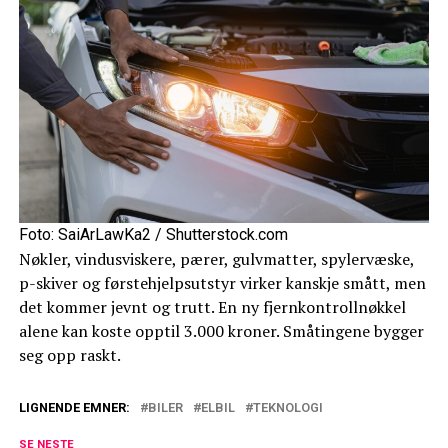
Foto: SaiArLawKa2 / Shutterstock.com
Nøkler, vindusviskere, pærer, gulvmatter, spylervæske,
p-skiver og førstehjelpsutstyr virker kanskje smått, men
det kommer jevnt og trutt. En ny fjernkontrollnøkkel
alene kan koste opptil 3.000 kroner. Småtingene bygger
seg opp raskt.
LIGNENDE EMNER:
BILER
ELBIL
TEKNOLOGI
SE NESTE