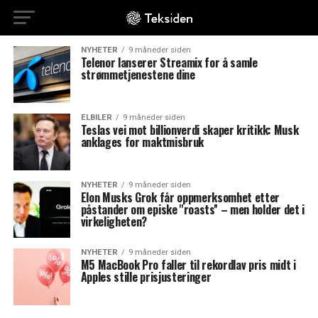
NYHETER
9 måneder siden
Telenor lanserer Streamix for å samle
strømmetjenestene dine
ELBILER
9 måneder siden
Teslas vei mot billionverdi skaper kritikk: Musk
anklages for maktmisbruk
NYHETER
9 måneder siden
Elon Musks Grok får oppmerksomhet etter
påstander om episke ''roasts'' – men holder det i
virkeligheten?
NYHETER
9 måneder siden
M5 MacBook Pro faller til rekordlav pris midt i
Apples stille prisjusteringer