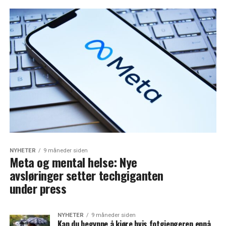
NYHETER
9 måneder siden
Meta og mental helse: Nye
avsløringer setter techgiganten
under press
NYHETER
9 måneder siden
Kan du begynne å kjøre hvis fotgjengeren ennå