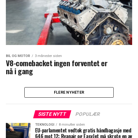
BIL OG MOTOR
3 måneder siden
V8-comebacket ingen forventet er
nå i gang
FLERE NYHETER
SISTE NYTT
POPULÆR
TEKNOLOGI
8 minutter siden
EU-parlamentet vedtok gratis håndbagasje med
646 mot 12: Ryanair og EasyJet må skrote en av