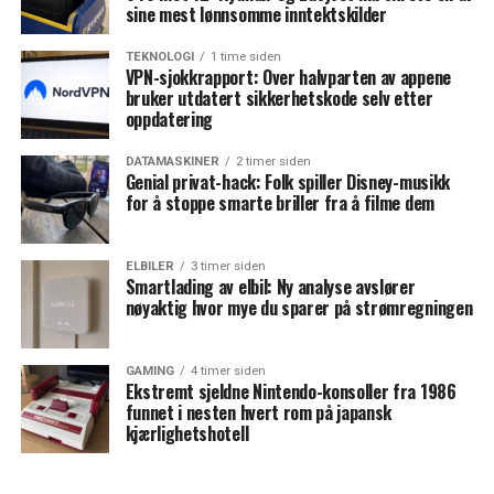
sine mest lønnsomme inntektskilder
TEKNOLOGI
1 time siden
VPN-sjokkrapport: Over halvparten av appene
bruker utdatert sikkerhetskode selv etter
oppdatering
DATAMASKINER
2 timer siden
Genial privat-hack: Folk spiller Disney-musikk
for å stoppe smarte briller fra å filme dem
ELBILER
3 timer siden
Smartlading av elbil: Ny analyse avslører
nøyaktig hvor mye du sparer på strømregningen
GAMING
4 timer siden
Ekstremt sjeldne Nintendo-konsoller fra 1986
funnet i nesten hvert rom på japansk
kjærlighetshotell