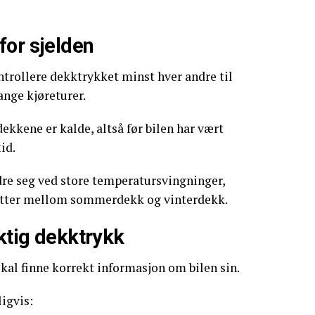
for sjelden
ntrollere dekktrykket minst hver andre til
lange kjøreturer.
dekkene er kalde, altså før bilen har vært
id.
dre seg ved store temperatursvingninger,
ytter mellom sommerdekk og vinterdekk.
iktig dekktrykk
kal finne korrekt informasjon om bilen sin.
ligvis: