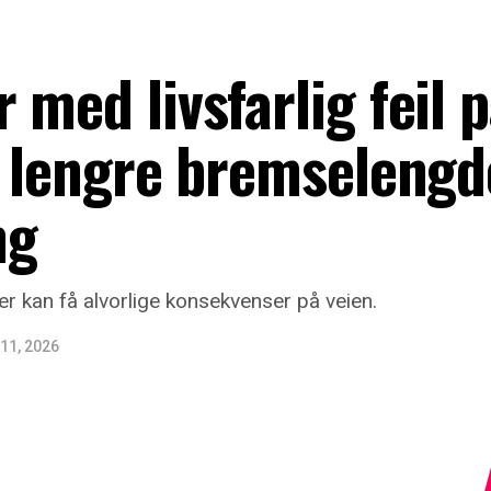
 med livsfarlig feil 
i lengre bremselengd
ng
ser kan få alvorlige konsekvenser på veien.
11, 2026