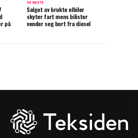
SE NESTE
V
Salget av brukte elbiler
d
skyter fart mens bilister
er på
vender seg bort fra diesel