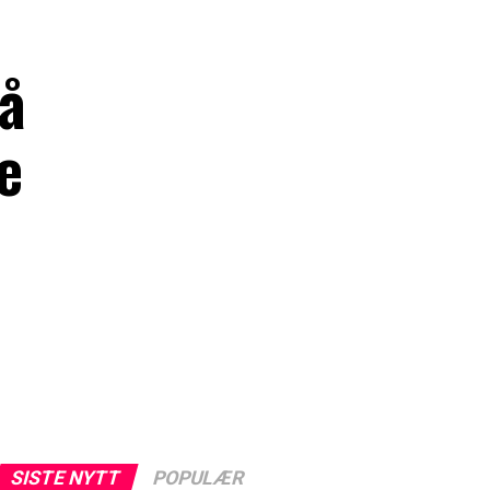
på
e
SISTE NYTT
POPULÆR