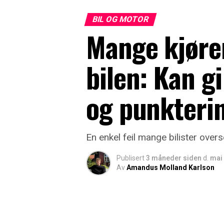
BIL OG MOTOR
Mange kjører
bilen: Kan g
og punkteri
En enkel feil mange bilister over
Publisert
3 måneder siden
d.
mai 
Av
Amandus Molland Karlson