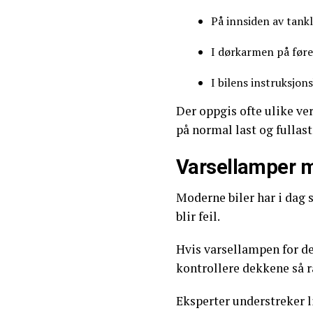
På innsiden av tank
I dørkarmen på føre
I bilens instruksjon
Der oppgis ofte ulike ver
på normal last og fullaste
Varsellamper m
Moderne biler har i dag
blir feil.
Hvis varsellampen for d
kontrollere dekkene så 
Eksperter understreker l