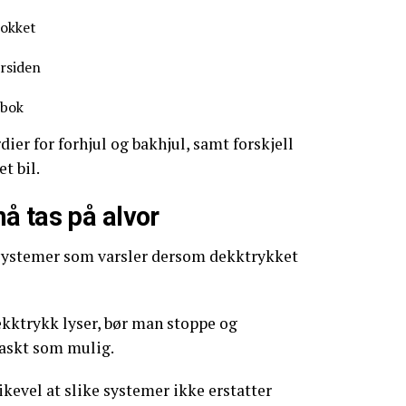
lokket
rsiden
sbok
dier for forhjul og bakhjul, samt forskjell
t bil.
å tas på alvor
 systemer som varsler dersom dekktrykket
ekktrykk lyser, bør man stoppe og
raskt som mulig.
ikevel at slike systemer ikke erstatter