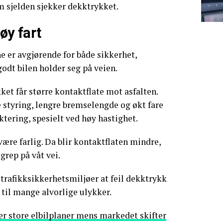
m sjelden sjekker dekktrykket.
høy fart
ne er avgjørende for både sikkerhet,
godt bilen holder seg på veien.
kket får større kontaktflate mot asfalten.
e styring, lengre bremselengde og økt fare
ktering, spesielt ved høy hastighet.
være farlig. Da blir kontaktflaten mindre,
 grep på våt vei.
e trafikksikkerhetsmiljøer at feil dekktrykk
til mange alvorlige ulykker.
r store elbilplaner mens markedet skifter