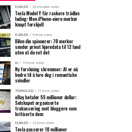
ELBILER
32 minutter siden
Tesla Model Y får raskere trådløs
lading: Men iPhone-eiere merker
knapt forskjell
ELBILER
9 timer siden
Bilen din spionerer: 70 merker
sender privat kjøredata til 12 land
uten at du vet det
AI
10 timer siden
Ny forskning skremmer: AI er nå
bedre til å lure deg i romantiske
svindler
TEKNOLOGI
11 timer siden
eBay betaler 55 millioner dollar:
Selskapet organiserte
trakassering mot bloggere som
kritiserte dem
ELBILER
12 timer siden
Tesla passerer 10 millioner