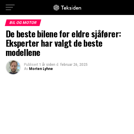
BIL OG MOTOR
De beste bilene for eldre sjåfører:
Eksperter har valgt de beste
modellene
Publisert
1 år siden
d.
februar 26, 2025
Av
Morten Lyhne