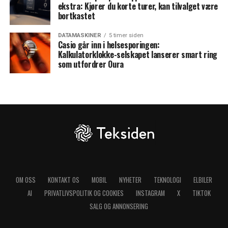
ekstra: Kjører du korte turer, kan tilvalget være
bortkastet
DATAMASKINER
5 timer siden
Casio går inn i helsesporingen:
Kalkulatorklokke-selskapet lanserer smart ring
som utfordrer Oura
OM OSS
KONTAKT OS
MOBIL
NYHETER
TEKNOLOGI
ELBILER
AI
PRIVATLIVSPOLITIK OG COOKIES
INSTAGRAM
X
TIKTOK
SALG OG ANNONSERING