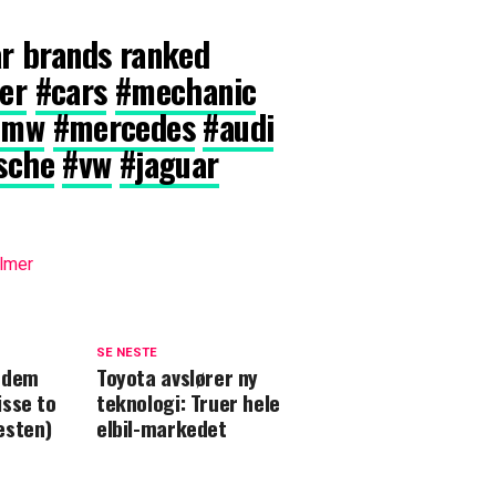
r brands ranked
er
#cars
#mechanic
bmw
#mercedes
#audi
sche
#vw
#jaguar
ilmer
SE NESTE
r dem
Toyota avslører ny
isse to
teknologi: Truer hele
esten)
elbil-markedet