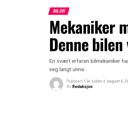
BILER
Mekaniker me
Denne bilen v
En svært erfaren bilmekaniker har n
seg langt unna.
Publisert
1 år siden
d.
august 6, 2
Av
Redaksjon