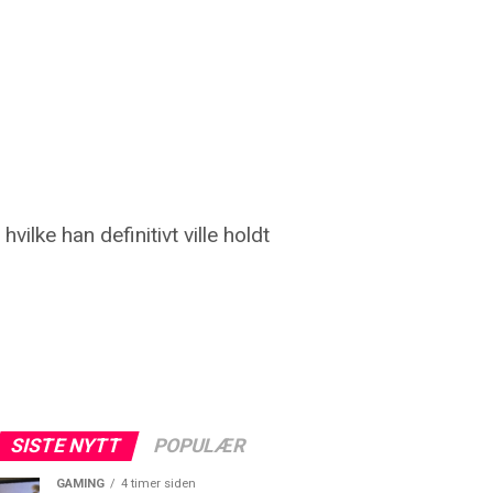
vilke han definitivt ville holdt
SISTE NYTT
POPULÆR
GAMING
4 timer siden