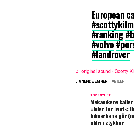
European ca
#scottykilm
#ranking
#
#volvo
#por
#landrover
♬ original sound - Scotty K
LIGNENDE EMNER:
BILER
TOPPNYHET
Mekanikere kalle
«biler for livet»: D
bilmerkene går (n
aldri i stykker