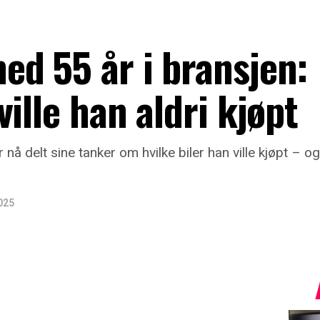
d 55 år i bransjen:
ille han aldri kjøpt
å delt sine tanker om hvilke biler han ville kjøpt – og h
025