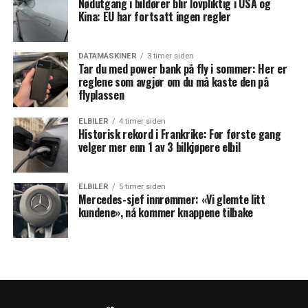
Nødutgang i bildører blir lovpliktig i USA og
Kina: EU har fortsatt ingen regler
DATAMASKINER
3 timer siden
Tar du med power bank på fly i sommer: Her er
reglene som avgjør om du må kaste den på
flyplassen
ELBILER
4 timer siden
Historisk rekord i Frankrike: For første gang
velger mer enn 1 av 3 bilkjøpere elbil
ELBILER
5 timer siden
Mercedes-sjef innrømmer: «Vi glemte litt
kundene», nå kommer knappene tilbake