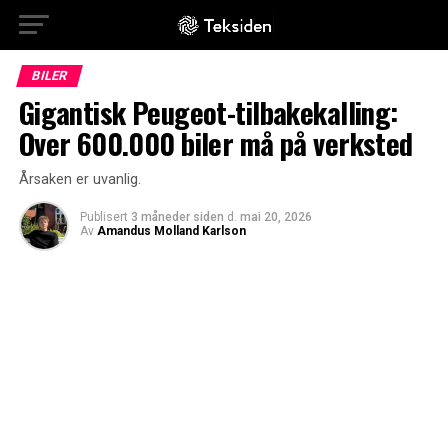
BILER
Gigantisk Peugeot-tilbakekalling:
Over 600.000 biler må på verksted
Årsaken er uvanlig.
Publisert
3 måneder siden
d.
mai 20, 2026
Av
Amandus Molland Karlson