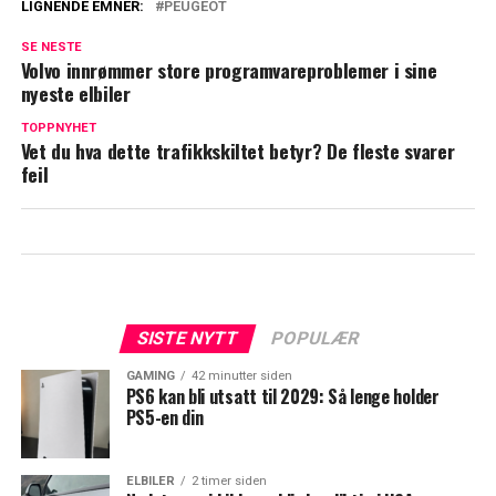
LIGNENDE EMNER:
PEUGEOT
SE NESTE
Volvo innrømmer store programvareproblemer i sine
nyeste elbiler
TOPPNYHET
Vet du hva dette trafikkskiltet betyr? De fleste svarer
feil
SISTE NYTT
POPULÆR
GAMING
42 minutter siden
PS6 kan bli utsatt til 2029: Så lenge holder
PS5-en din
ELBILER
2 timer siden