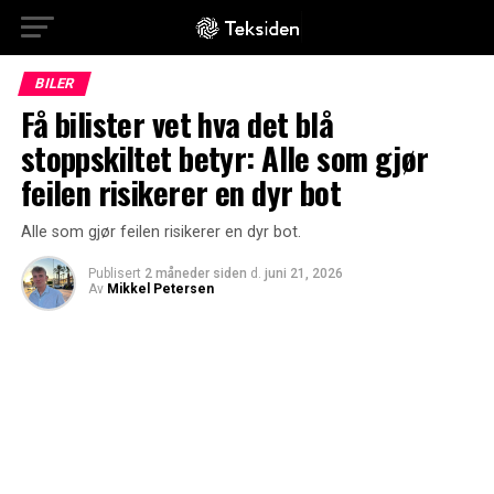
BILER
Få bilister vet hva det blå
stoppskiltet betyr: Alle som gjør
feilen risikerer en dyr bot
Alle som gjør feilen risikerer en dyr bot.
Publisert
2 måneder siden
d.
juni 21, 2026
Av
Mikkel Petersen