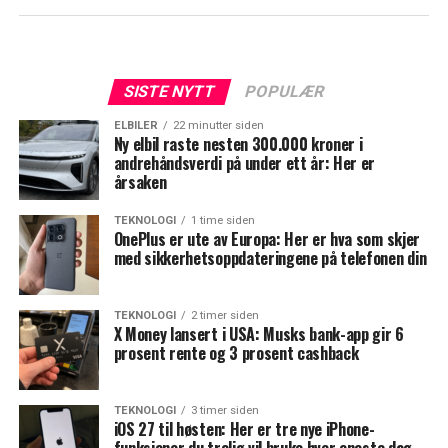
SISTE NYTT
POPULÆR
ELBILER
22 minutter siden
Ny elbil raste nesten 300.000 kroner i
andrehåndsverdi på under ett år: Her er
årsaken
TEKNOLOGI
1 time siden
OnePlus er ute av Europa: Her er hva som skjer
med sikkerhetsoppdateringene på telefonen din
TEKNOLOGI
2 timer siden
X Money lansert i USA: Musks bank-app gir 6
prosent rente og 3 prosent cashback
TEKNOLOGI
3 timer siden
iOS 27 til høsten: Her er tre nye iPhone-