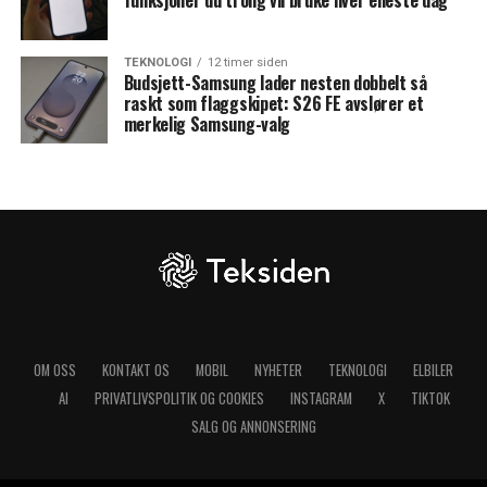
funksjoner du trolig vil bruke hver eneste dag
TEKNOLOGI
12 timer siden
Budsjett-Samsung lader nesten dobbelt så
raskt som flaggskipet: S26 FE avslører et
merkelig Samsung-valg
OM OSS
KONTAKT OS
MOBIL
NYHETER
TEKNOLOGI
ELBILER
AI
PRIVATLIVSPOLITIK OG COOKIES
INSTAGRAM
X
TIKTOK
SALG OG ANNONSERING