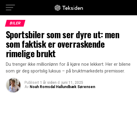
BILER
Sportsbiler som ser dyre ut: men
som faktisk er overraskende
rimelige brukt
Du trenger ikke millionlønn for å kjøre noe lekkert. Her er bilene
som gir deg sportslig luksus – på bruktmarkedets premisser.
Publisert
1 år siden
d.
juni 11, 2025
Av
Noah Romsdal Hallundbæk Sørensen