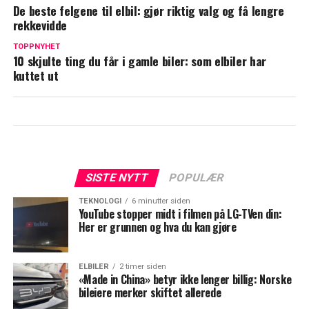
De beste felgene til elbil: gjør riktig valg og få lengre
rekkevidde
TOPPNYHET
10 skjulte ting du får i gamle biler: som elbiler har
kuttet ut
SISTE NYTT
POPULÆR
TEKNOLOGI
6 minutter siden
YouTube stopper midt i filmen på LG-TVen din:
Her er grunnen og hva du kan gjøre
ELBILER
2 timer siden
«Made in China» betyr ikke lenger billig: Norske
bileiere merker skiftet allerede