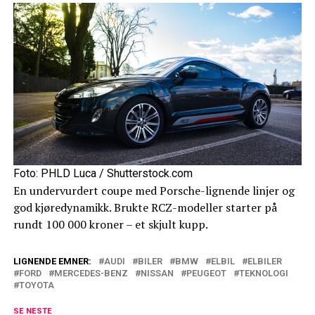
Foto: PHLD Luca / Shutterstock.com
En undervurdert coupe med Porsche-lignende linjer og
god kjøredynamikk. Brukte RCZ-modeller starter på
rundt 100 000 kroner – et skjult kupp.
LIGNENDE EMNER:
AUDI
BILER
BMW
ELBIL
ELBILER
FORD
MERCEDES-BENZ
NISSAN
PEUGEOT
TEKNOLOGI
TOYOTA
SE NESTE