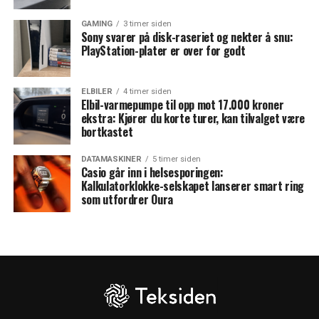
GAMING
3 timer siden
Sony svarer på disk-raseriet og nekter å snu:
PlayStation-plater er over for godt
ELBILER
4 timer siden
Elbil-varmepumpe til opp mot 17.000 kroner
ekstra: Kjører du korte turer, kan tilvalget være
bortkastet
DATAMASKINER
5 timer siden
Casio går inn i helsesporingen:
Kalkulatorklokke-selskapet lanserer smart ring
som utfordrer Oura