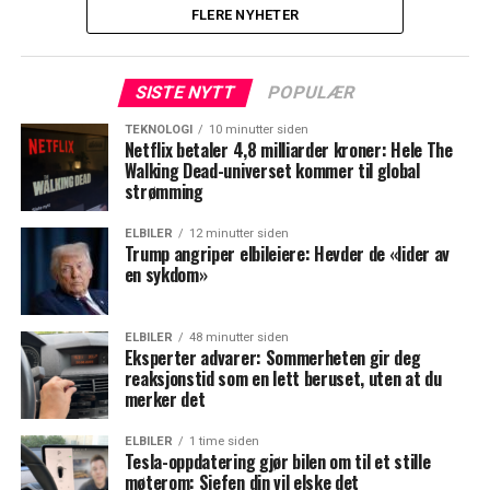
FLERE NYHETER
SISTE NYTT
POPULÆR
TEKNOLOGI
10 minutter siden
Netflix betaler 4,8 milliarder kroner: Hele The
Walking Dead-universet kommer til global
strømming
ELBILER
12 minutter siden
Trump angriper elbileiere: Hevder de «lider av
en sykdom»
ELBILER
48 minutter siden
Eksperter advarer: Sommerheten gir deg
reaksjonstid som en lett beruset, uten at du
merker det
ELBILER
1 time siden
Tesla-oppdatering gjør bilen om til et stille
møterom: Sjefen din vil elske det