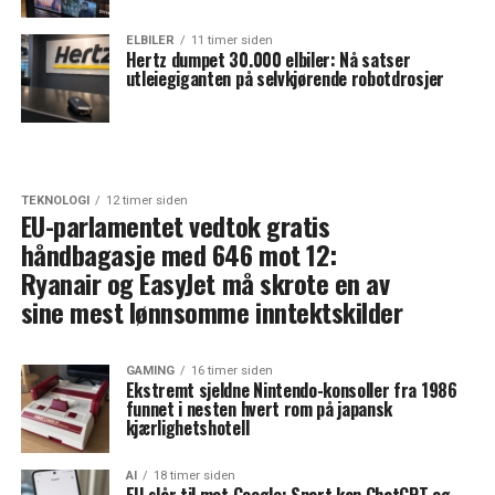
ELBILER
11 timer siden
Hertz dumpet 30.000 elbiler: Nå satser
utleiegiganten på selvkjørende robotdrosjer
TEKNOLOGI
12 timer siden
EU-parlamentet vedtok gratis
håndbagasje med 646 mot 12:
Ryanair og EasyJet må skrote en av
sine mest lønnsomme inntektskilder
GAMING
16 timer siden
Ekstremt sjeldne Nintendo-konsoller fra 1986
funnet i nesten hvert rom på japansk
kjærlighetshotell
AI
18 timer siden