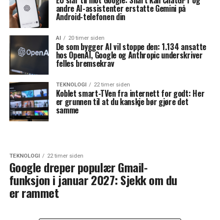
EU slår til mot Google: Snart kan ChatGPT og
andre AI-assistenter erstatte Gemini på
Android-telefonen din
AI
20 timer siden
De som bygger AI vil stoppe den: 1.134 ansatte
hos OpenAI, Google og Anthropic underskriver
felles bremsekrav
TEKNOLOGI
22 timer siden
Koblet smart-TVen fra internett for godt: Her
er grunnen til at du kanskje bør gjøre det
samme
TEKNOLOGI
22 timer siden
Google dreper populær Gmail-
funksjon i januar 2027: Sjekk om du
er rammet