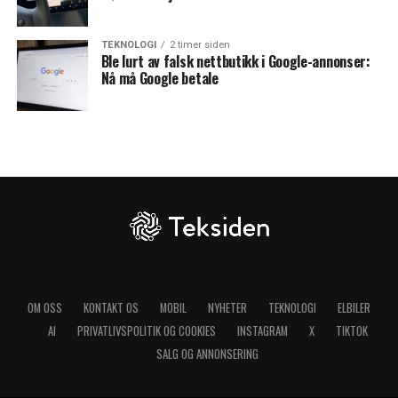
TEKNOLOGI
2 timer siden
Ble lurt av falsk nettbutikk i Google-annonser:
Nå må Google betale
OM OSS
KONTAKT OS
MOBIL
NYHETER
TEKNOLOGI
ELBILER
AI
PRIVATLIVSPOLITIK OG COOKIES
INSTAGRAM
X
TIKTOK
SALG OG ANNONSERING