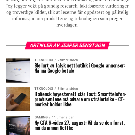
Jeg legger vekt på grundig research, faktabaserte vurderinger
og troverdige kilder, slik at leserne får oppdatert og pålitelig
informasjon om produktene og teknologien som preger
hverdagen.
ARTIKLER AV JESPER BENGTSON
TEKNOLOGI
2 timer siden
Ble lurt av falsk nettbutikk i Google-annonser:
Nå må Google betale
TEKNOLOGI
3 timer siden
Italiensk høyesterett slår fast: Smarttelefon-
produsentene må advare om strålerisiko - CE-
merket holder ikke
GAMING
11 timer siden
Ny GTA 6-video 27. august: Vil du se den først,
må du innom Netflix