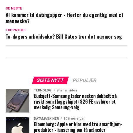
SE NESTE
AI kommer til datingapper - flørter du egentlig med et
menneske?
TOPPNYHET
To-dagers arbeidsuke? Bill Gates tror det nærmer seg
SISTE NYTT
POPULÆR
TEKNOLOGI
9 timer siden
Budsjett-Samsung lader nesten dobbelt så
raskt som flaggskipet: S26 FE avslører et
merkelig Samsung-valg
DATAMASKINER
10 timer siden
Bloomberg: Apple er klar med tre smarthjem-
produkter - lansering om få måneder