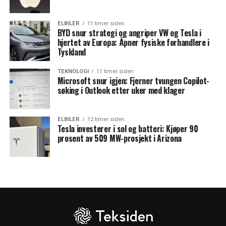
ELBILER
11 timer siden
BYD snur strategi og angriper VW og Tesla i
hjertet av Europa: Åpner fysiske forhandlere i
Tyskland
TEKNOLOGI
11 timer siden
Microsoft snur igjen: Fjerner tvungen Copilot-
søking i Outlook etter uker med klager
ELBILER
12 timer siden
Tesla investerer i sol og batteri: Kjøper 90
prosent av 509 MW-prosjekt i Arizona