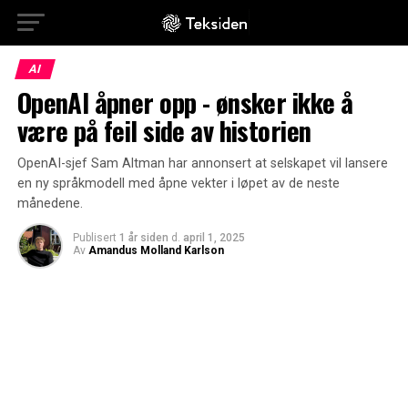
AI
OpenAI åpner opp - ønsker ikke å
være på feil side av historien
OpenAI-sjef Sam Altman har annonsert at selskapet vil lansere
en ny språkmodell med åpne vekter i løpet av de neste
månedene.
Publisert
1 år siden
d.
april 1, 2025
Av
Amandus Molland Karlson