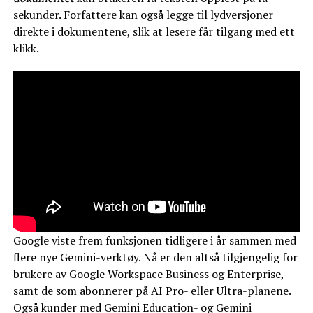
sekunder. Forfattere kan også legge til lydversjoner
direkte i dokumentene, slik at lesere får tilgang med ett
klikk.
Google viste frem funksjonen tidligere i år sammen med
flere nye Gemini-verktøy. Nå er den altså tilgjengelig for
brukere av Google Workspace Business og Enterprise,
samt de som abonnerer på AI Pro- eller Ultra-planene.
Også kunder med Gemini Education- og Gemini