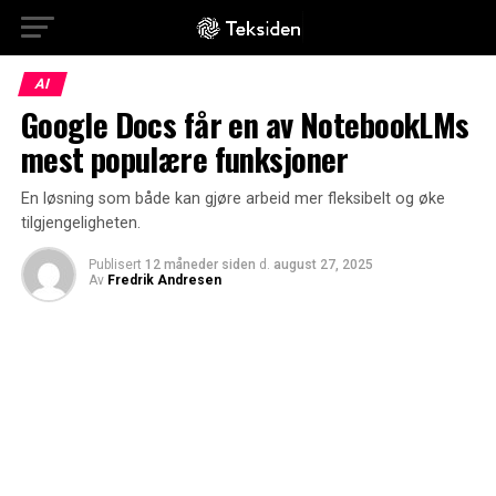
AI
Google Docs får en av NotebookLMs
mest populære funksjoner
En løsning som både kan gjøre arbeid mer fleksibelt og øke
tilgjengeligheten.
Publisert
12 måneder siden
d.
august 27, 2025
Av
Fredrik Andresen