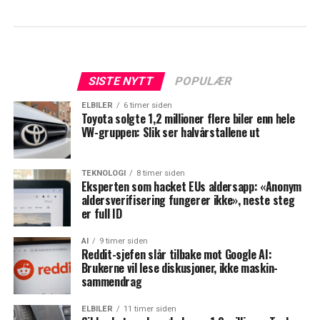
SISTE NYTT
POPULÆR
ELBILER
6 timer siden
Toyota solgte 1,2 millioner flere biler enn hele
VW-gruppen: Slik ser halvårstallene ut
TEKNOLOGI
8 timer siden
Eksperten som hacket EUs aldersapp: «Anonym
aldersverifisering fungerer ikke», neste steg
er full ID
AI
9 timer siden
Reddit-sjefen slår tilbake mot Google AI:
Brukerne vil lese diskusjoner, ikke maskin-
sammendrag
ELBILER
11 timer siden