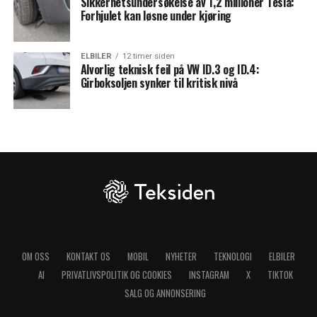
Sikkerhetsundersøkelse av 1,2 millioner Tesla:
Forhjulet kan løsne under kjøring
ELBILER
12 timer siden
Alvorlig teknisk feil på VW ID.3 og ID.4:
Girboksoljen synker til kritisk nivå
OM OSS
KONTAKT OS
MOBIL
NYHETER
TEKNOLOGI
ELBILER
AI
PRIVATLIVSPOLITIK OG COOKIES
INSTAGRAM
X
TIKTOK
SALG OG ANNONSERING