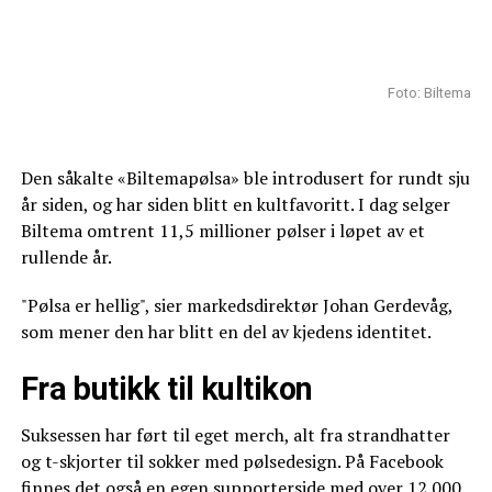
Foto: Biltema
Den såkalte «Biltemapølsa» ble introdusert for rundt sju
år siden, og har siden blitt en kultfavoritt. I dag selger
Biltema omtrent 11,5 millioner pølser i løpet av et
rullende år.
"Pølsa er hellig", sier markedsdirektør Johan Gerdevåg,
som mener den har blitt en del av kjedens identitet.
Fra butikk til kultikon
Suksessen har ført til eget merch, alt fra strandhatter
og t-skjorter til sokker med pølsedesign. På Facebook
finnes det også en egen supporterside med over 12 000