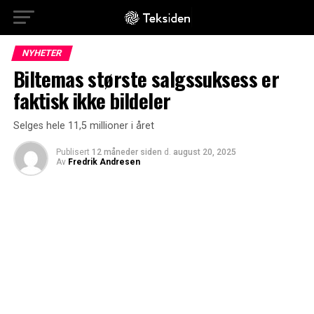
NYHETER
Biltemas største salgssuksess er
faktisk ikke bildeler
Selges hele 11,5 millioner i året
Publisert
12 måneder siden
d.
august 20, 2025
Av
Fredrik Andresen