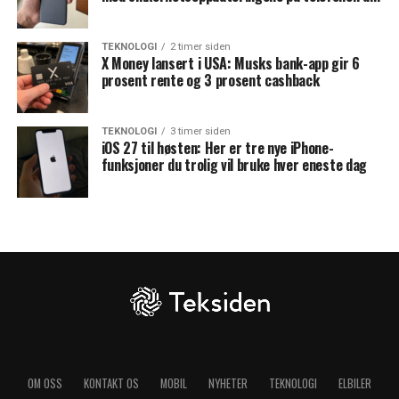
TEKNOLOGI
2 timer siden
X Money lansert i USA: Musks bank-app gir 6
prosent rente og 3 prosent cashback
TEKNOLOGI
3 timer siden
iOS 27 til høsten: Her er tre nye iPhone-
funksjoner du trolig vil bruke hver eneste dag
OM OSS
KONTAKT OS
MOBIL
NYHETER
TEKNOLOGI
ELBILER