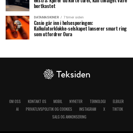
ekstra: Kjører du korte turer, kan tilvalget være
bortkastet
DATAMASKINER
7 timer siden
Casio går inn i helsesporingen:
Kalkulatorklokke-selskapet lanserer smart ring
som utfordrer Oura
OM OSS
KONTAKT OS
MOBIL
NYHETER
TEKNOLOGI
ELBILER
AI
PRIVATLIVSPOLITIK OG COOKIES
INSTAGRAM
X
TIKTOK
SALG OG ANNONSERING