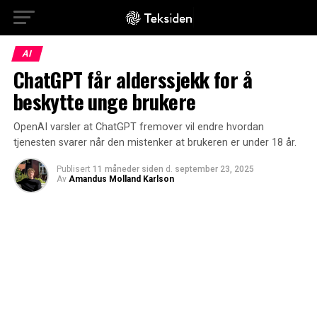
AI
ChatGPT får alderssjekk for å
beskytte unge brukere
OpenAI varsler at ChatGPT fremover vil endre hvordan
tjenesten svarer når den mistenker at brukeren er under 18 år.
Publisert
11 måneder siden
d.
september 23, 2025
Av
Amandus Molland Karlson