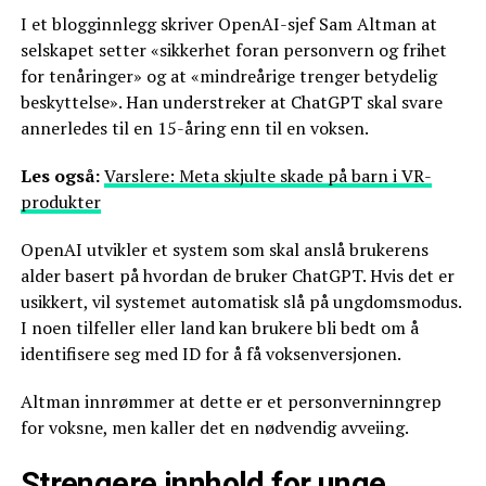
I et blogginnlegg skriver OpenAI-sjef Sam Altman at
selskapet setter «sikkerhet foran personvern og frihet
for tenåringer» og at «mindreårige trenger betydelig
beskyttelse». Han understreker at ChatGPT skal svare
annerledes til en 15-åring enn til en voksen.
Les også:
Varslere: Meta skjulte skade på barn i VR-
produkter
OpenAI utvikler et system som skal anslå brukerens
alder basert på hvordan de bruker ChatGPT. Hvis det er
usikkert, vil systemet automatisk slå på ungdomsmodus.
I noen tilfeller eller land kan brukere bli bedt om å
identifisere seg med ID for å få voksenversjonen.
Altman innrømmer at dette er et personverninngrep
for voksne, men kaller det en nødvendig avveiing.
Strengere innhold for unge