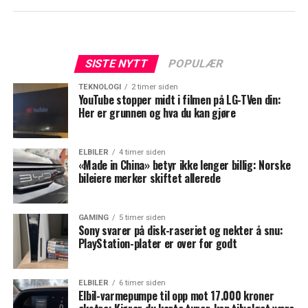
SISTE NYTT
POPULÆR
TEKNOLOGI
2 timer siden
YouTube stopper midt i filmen på LG-TVen din:
Her er grunnen og hva du kan gjøre
ELBILER
4 timer siden
«Made in China» betyr ikke lenger billig: Norske
bileiere merker skiftet allerede
GAMING
5 timer siden
Sony svarer på disk-raseriet og nekter å snu:
PlayStation-plater er over for godt
ELBILER
6 timer siden
Elbil-varmepumpe til opp mot 17.000 kroner