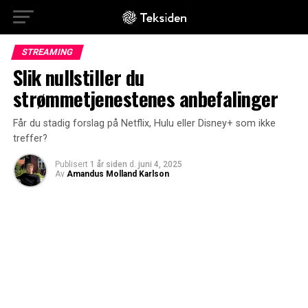
STREAMING
Slik nullstiller du
strømmetjenestenes anbefalinger
Får du stadig forslag på Netflix, Hulu eller Disney+ som ikke
treffer?
Publisert
1 år siden
d.
juni 4, 2025
Av
Amandus Molland Karlson