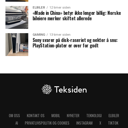
ELBILER
12 timer siden
«Made in China» betyr ikke lenger billig: Norske
bileiere merker skiftet allerede
GAMING
13 timer siden
Sony svarer på disk-raseriet og nekter å snu:
PlayStation-plater er over for godt
OM OSS
KONTAKT OS
MOBIL
NYHETER
TEKNOLOGI
ELBILER
AI
PRIVATLIVSPOLITIK OG COOKIES
INSTAGRAM
X
TIKTOK