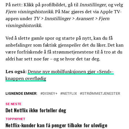
På nett: Klikk på profilbildet, gå til
Innstillinger
, og velg
Fjern visningshistorikk
. På Mac gjøres det via Apple TV-
appen under
TV > Innstillinger > Avansert > Fjern
visningshistorikk
.
Ved å slette gamle spor og starte på nytt, kan du få
anbefalinger som faktisk gjenspeiler det du liker. Det kan
være forfriskende å få strømmetjenestene til å tro at du
aldri har sett noe før – og se hvor det tar deg.
Les også:
Denne nye mobilfunksjonen gjør «Send»-
knappen overflødig
LIGNENDE EMNER:
DISNEY+
NETFLIX
STRØMMETJENESTER
SE NESTE
Det Netflix ikke forteller deg
TOPPNYHET
Netflix-kunder kan få penger tilbake for ulovlige