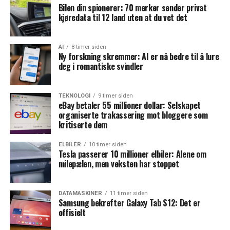
Bilen din spionerer: 70 merker sender privat
kjøredata til 12 land uten at du vet det
AI
8 timer siden
Ny forskning skremmer: AI er nå bedre til å lure
deg i romantiske svindler
TEKNOLOGI
9 timer siden
eBay betaler 55 millioner dollar: Selskapet
organiserte trakassering mot bloggere som
kritiserte dem
ELBILER
10 timer siden
Tesla passerer 10 millioner elbiler: Alene om
milepælen, men veksten har stoppet
DATAMASKINER
11 timer siden
Samsung bekrefter Galaxy Tab S12: Det er
offisielt