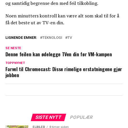
og samtidig begrense den med feil tilkobling.
Noen minutters kontroll kan være alt som skal til for å
få det beste ut av TV-en din.
LIGNENDE EMNER:
TEKNOLOGI
TV
SE NESTE
Denne feilen kan ødelegge TVen din før VM-kampen
TOPPNYHET
Farvel til Chromecast: Disse rimelige erstatningene gjør
jobben
SISTE NYTT
POPULÆR
ELBILER
8 timer siden