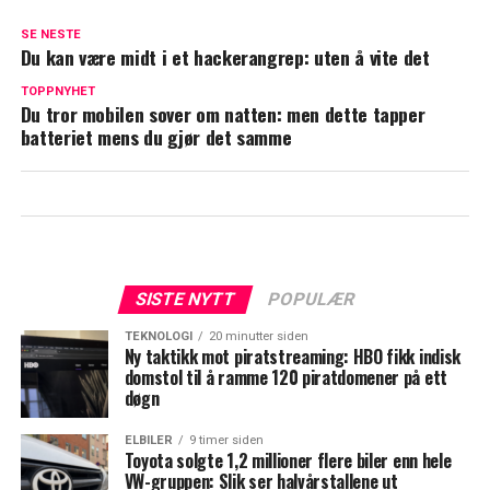
SE NESTE
Du kan være midt i et hackerangrep: uten å vite det
TOPPNYHET
Du tror mobilen sover om natten: men dette tapper
batteriet mens du gjør det samme
SISTE NYTT
POPULÆR
TEKNOLOGI
20 minutter siden
Ny taktikk mot piratstreaming: HBO fikk indisk
domstol til å ramme 120 piratdomener på ett
døgn
ELBILER
9 timer siden
Toyota solgte 1,2 millioner flere biler enn hele
VW-gruppen: Slik ser halvårstallene ut