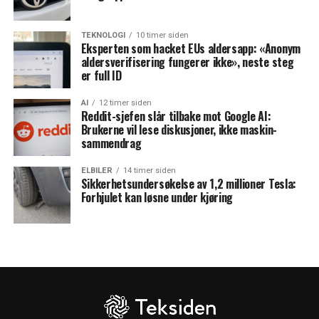
TEKNOLOGI
10 timer siden
Eksperten som hacket EUs aldersapp: «Anonym
aldersverifisering fungerer ikke», neste steg
er full ID
AI
12 timer siden
Reddit-sjefen slår tilbake mot Google AI:
Brukerne vil lese diskusjoner, ikke maskin-
sammendrag
ELBILER
14 timer siden
Sikkerhetsundersøkelse av 1,2 millioner Tesla:
Forhjulet kan løsne under kjøring