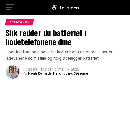
TEKNOLOGI
Slik redder du batteriet i
hodetelefonene dine
Hodetelefonene dine varer kortere enn de burde – her er
ladevanene som stille og rolig ødelegger batteriet.
Publisert
1 år siden
d.
mai 19, 2025
Av
Noah Romsdal Hallundbæk Sørensen