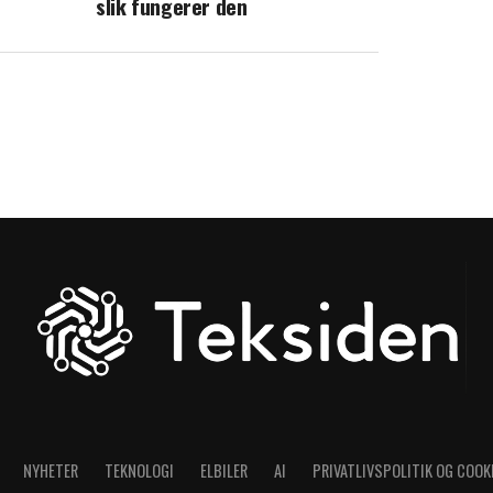
slik fungerer den
NYHETER
TEKNOLOGI
ELBILER
AI
PRIVATLIVSPOLITIK OG COOK