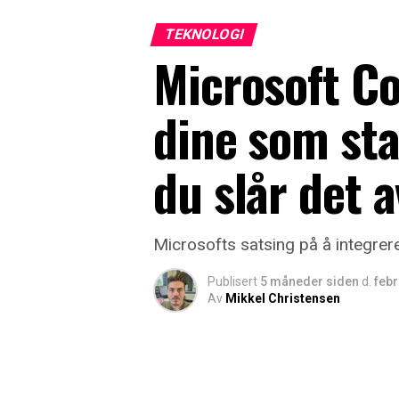
TEKNOLOGI
Microsoft Co
dine som st
du slår det a
Microsofts satsing på å integrere
Publisert
5 måneder siden
d.
febr
Av
Mikkel Christensen