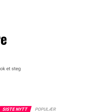
e
re
nok et steg
SISTE NYTT
POPULÆR