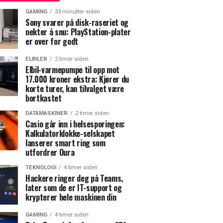
GAMING
33 minutter siden
Sony svarer på disk-raseriet og
nekter å snu: PlayStation-plater
er over for godt
ELBILER
2 timer siden
Elbil-varmepumpe til opp mot
17.000 kroner ekstra: Kjører du
korte turer, kan tilvalget være
bortkastet
DATAMASKINER
2 timer siden
Casio går inn i helsesporingen:
Kalkulatorklokke-selskapet
lanserer smart ring som
utfordrer Oura
TEKNOLOGI
4 timer siden
Hackere ringer deg på Teams,
later som de er IT-support og
krypterer hele maskinen din
GAMING
4 timer siden