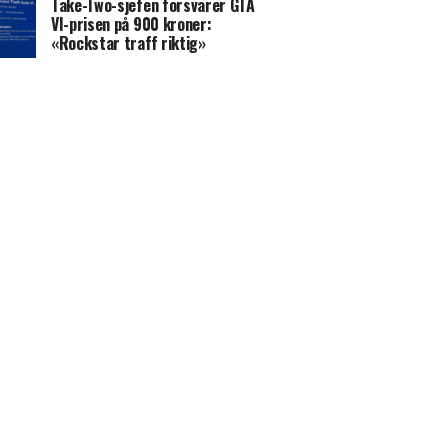
Take-Two-sjefen forsvarer GTA
VI-prisen på 900 kroner:
«Rockstar traff riktig»