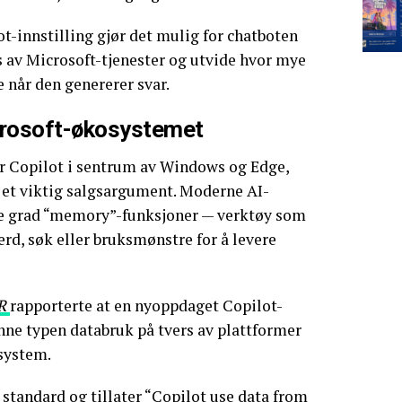
t-innstilling gjør det mulig for chatboten
rs av Microsoft-tjenester og utvide hvor mye
 når den genererer svar.
icrosoft-økosystemet
r Copilot i sentrum av Windows og Edge,
t et viktig salgsargument. Moderne AI-
de grad “memory”-funksjoner — verktøy som
ferd, søk eller bruksmønstre for å levere
R
rapporterte at en nyoppdaget Copilot-
nne typen databruk på tvers av plattformer
system.
 standard og tillater “Copilot use data from