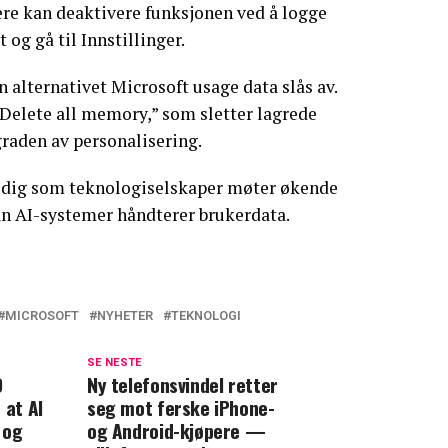
ere kan deaktivere funksjonen ved å logge
 og gå til Innstillinger.
alternativet Microsoft usage data slås av.
Delete all memory,” som sletter lagrede
raden av personalisering.
idig som teknologiselskaper møter økende
n AI-systemer håndterer brukerdata.
MICROSOFT
NYHETER
TEKNOLOGI
SE NESTE
0
Ny telefonsvindel retter
 at AI
seg mot ferske iPhone-
 og
og Android-kjøpere —