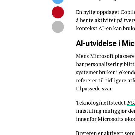
En nylig oppdaget Copilo
å hente aktivitet på tve
kontekst AI-en kan bruke
AI-utvidelse i M
Mens Microsoft plassere
har personalisering blit
systemer bruker i øken
refererer til tidligere at
tilpassede svar.
Teknologinettstedet
BG
innstilling muliggjør de
innenfor Microsofts øko
Bryteren er aktivert som