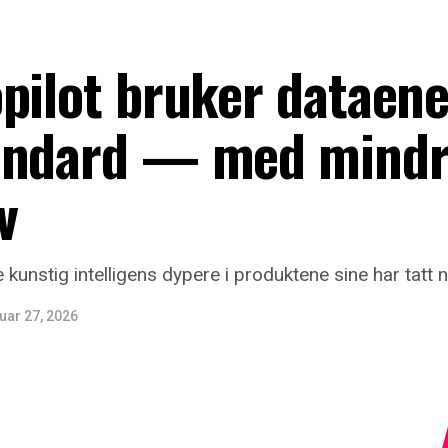
pilot bruker dataen
andard — med mind
v
 kunstig intelligens dypere i produktene sine har tatt 
uar 27, 2026