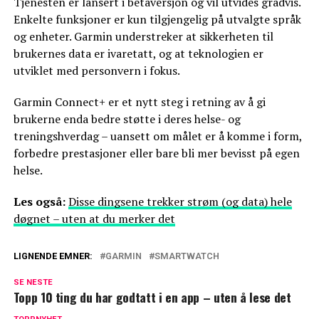
Tjenesten er lansert i betaversjon og vil utvides gradvis.
Enkelte funksjoner er kun tilgjengelig på utvalgte språk
og enheter. Garmin understreker at sikkerheten til
brukernes data er ivaretatt, og at teknologien er
utviklet med personvern i fokus.
Garmin Connect+ er et nytt steg i retning av å gi
brukerne enda bedre støtte i deres helse- og
treningshverdag – uansett om målet er å komme i form,
forbedre prestasjoner eller bare bli mer bevisst på egen
helse.
Les også:
Disse dingsene trekker strøm (og data) hele
døgnet – uten at du merker det
LIGNENDE EMNER:
GARMIN
SMARTWATCH
SE NESTE
Topp 10 ting du har godtatt i en app – uten å lese det