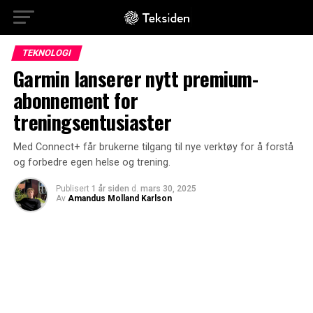
TEKNOLOGI
Garmin lanserer nytt premium-
abonnement for
treningsentusiaster
Med Connect+ får brukerne tilgang til nye verktøy for å forstå
og forbedre egen helse og trening.
Publisert
1 år siden
d.
mars 30, 2025
Av
Amandus Molland Karlson