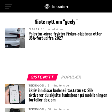
Siste nytt om "geely"
ELBILER
1 måned siden
Polestar-eiere frykter Fisker-skjebnen etter
USA-forbud fra 2027
SISTE NYTT
POPULÆR
TEKNOLOGI
51 minutter siden
Skriv inn disse kodene i tastaturet: Slik
aktiverer du skjulte funksjoner på mobilen ingen
forteller deg om
TEKNOLOGI
60 minutter siden