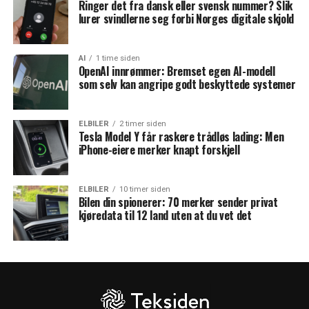
Ringer det fra dansk eller svensk nummer? Slik
lurer svindlerne seg forbi Norges digitale skjold
AI
1 time siden
OpenAI innrømmer: Bremset egen AI-modell
som selv kan angripe godt beskyttede systemer
ELBILER
2 timer siden
Tesla Model Y får raskere trådløs lading: Men
iPhone-eiere merker knapt forskjell
ELBILER
10 timer siden
Bilen din spionerer: 70 merker sender privat
kjøredata til 12 land uten at du vet det