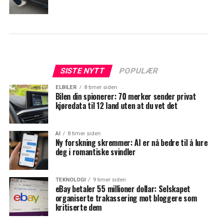
SISTE NYTT
POPULÆR
ELBILER
8 timer siden
Bilen din spionerer: 70 merker sender privat
kjøredata til 12 land uten at du vet det
AI
8 timer siden
Ny forskning skremmer: AI er nå bedre til å lure
deg i romantiske svindler
TEKNOLOGI
9 timer siden
eBay betaler 55 millioner dollar: Selskapet
organiserte trakassering mot bloggere som
kritiserte dem