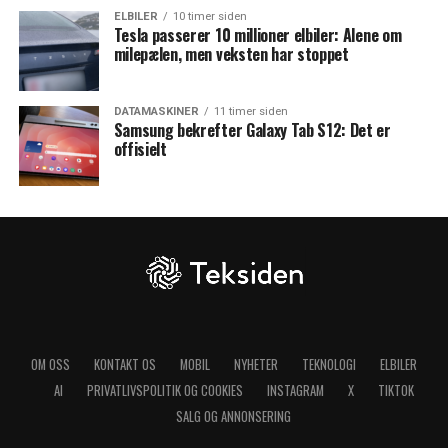
ELBILER
10 timer siden
Tesla passerer 10 millioner elbiler: Alene om
milepælen, men veksten har stoppet
DATAMASKINER
11 timer siden
Samsung bekrefter Galaxy Tab S12: Det er
offisielt
OM OSS
KONTAKT OS
MOBIL
NYHETER
TEKNOLOGI
ELBILER
AI
PRIVATLIVSPOLITIK OG COOKIES
INSTAGRAM
X
TIKTOK
SALG OG ANNONSERING