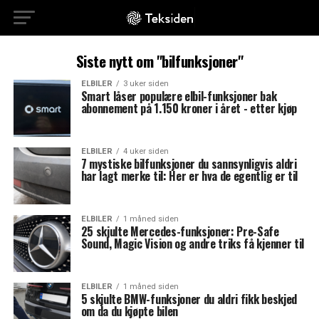
Siste nytt om "bilfunksjoner"
ELBILER
3 uker siden
Smart låser populære elbil-funksjoner bak
abonnement på 1.150 kroner i året - etter kjøp
ELBILER
4 uker siden
7 mystiske bilfunksjoner du sannsynligvis aldri
har lagt merke til: Her er hva de egentlig er til
ELBILER
1 måned siden
25 skjulte Mercedes-funksjoner: Pre-Safe
Sound, Magic Vision og andre triks få kjenner til
ELBILER
1 måned siden
5 skjulte BMW-funksjoner du aldri fikk beskjed
om da du kjøpte bilen