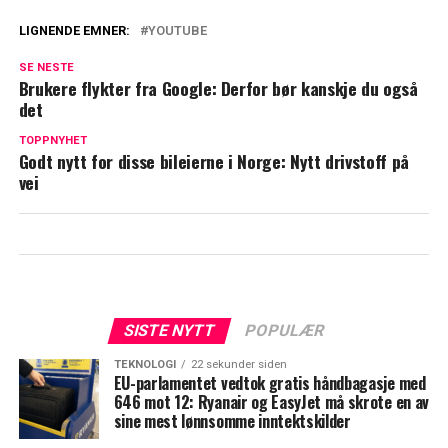
LIGNENDE EMNER:
YOUTUBE
SE NESTE
Brukere flykter fra Google: Derfor bør kanskje du også
det
TOPPNYHET
Godt nytt for disse bileierne i Norge: Nytt drivstoff på
vei
SISTE NYTT
POPULÆR
TEKNOLOGI
22 sekunder siden
EU-parlamentet vedtok gratis håndbagasje med
646 mot 12: Ryanair og EasyJet må skrote en av
sine mest lønnsomme inntektskilder