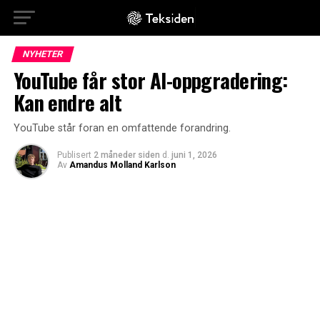
NYHETER
YouTube får stor AI-oppgradering:
Kan endre alt
YouTube står foran en omfattende forandring.
Publisert
2 måneder siden
d.
juni 1, 2026
Av
Amandus Molland Karlson