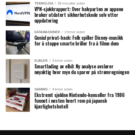
TEKNOLOGI
58 minutter siden
VPN-sjokkrapport: Over halvparten av appene
bruker utdatert sikkerhetskode selv etter
oppdatering
DATAMASKINER
2 timer siden
Genial privat-hack: Folk spiller Disney-musikk
for å stoppe smarte briller fra å filme dem
ELBILER
3 timer siden
Smartlading av elbil: Ny analyse avslører
nøyaktig hvor mye du sparer på strømregningen
GAMING
4 timer siden
Ekstremt sjeldne Nintendo-konsoller fra 1986
funnet i nesten hvert rom på japansk
kjærlighetshotell