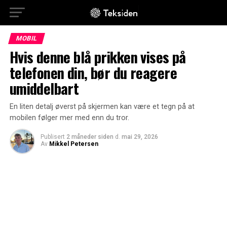
MOBIL
Hvis denne blå prikken vises på
telefonen din, bør du reagere
umiddelbart
En liten detalj øverst på skjermen kan være et tegn på at
mobilen følger mer med enn du tror.
Publisert
2 måneder siden
d.
mai 29, 2026
Av
Mikkel Petersen