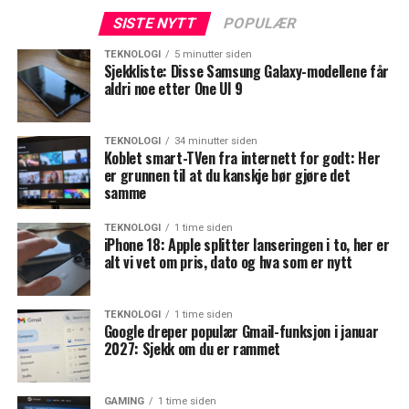
SISTE NYTT
POPULÆR
TEKNOLOGI
5 minutter siden
Sjekkliste: Disse Samsung Galaxy-modellene får
aldri noe etter One UI 9
TEKNOLOGI
34 minutter siden
Koblet smart-TVen fra internett for godt: Her
er grunnen til at du kanskje bør gjøre det
samme
TEKNOLOGI
1 time siden
iPhone 18: Apple splitter lanseringen i to, her er
alt vi vet om pris, dato og hva som er nytt
TEKNOLOGI
1 time siden
Google dreper populær Gmail-funksjon i januar
2027: Sjekk om du er rammet
GAMING
1 time siden