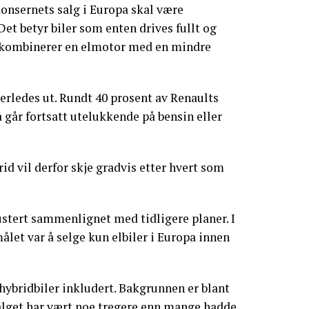
konsernets salg i Europa skal være
 Det betyr biler som enten drives fullt og
m kombinerer en elmotor med en mindre
nerledes ut. Rundt 40 prosent av Renaults
a går fortsatt utelukkende på bensin eller
id vil derfor skje gradvis etter hvert som
ustert sammenlignet med tidligere planer. I
ålet var å selge kun elbiler i Europa innen
 hybridbiler inkludert. Bakgrunnen er blant
salget har vært noe tregere enn mange hadde