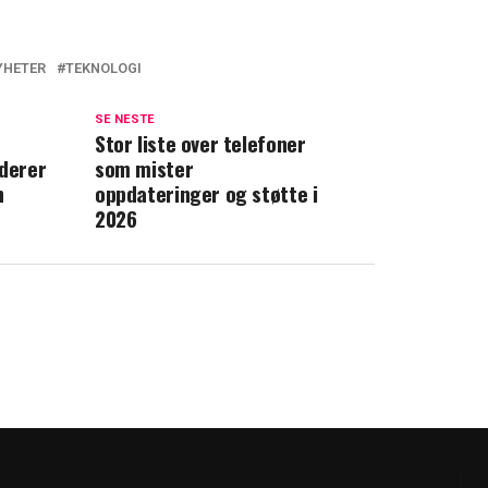
YHETER
TEKNOLOGI
SE NESTE
Stor liste over telefoner
rderer
som mister
n
oppdateringer og støtte i
2026