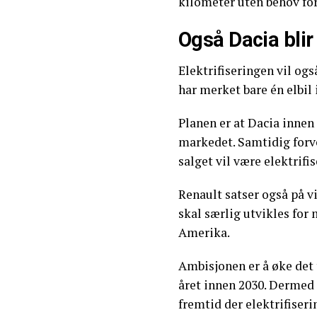
kilometer uten behov for
Også Dacia blir
Elektrifiseringen vil og
har merket bare én elbi
Planen er at Dacia innen 
markedet. Samtidig forve
salget vil være elektrifis
Renault satser også på v
skal særlig utvikles for
Amerika.
Ambisjonen er å øke det t
året innen 2030. Dermed 
fremtid der elektrifiserin