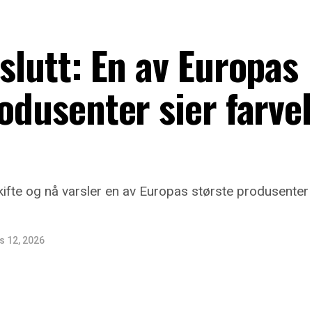
 slutt: En av Europas
odusenter sier farvel 
t skifte og nå varsler en av Europas største produsent
s 12, 2026