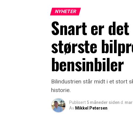
NYHETER
Snart er det
største bilpr
bensinbiler
Bilindustrien står midt i et stor
historie.
Publisert
5 måneder siden
d.
mar
Av
Mikkel Petersen