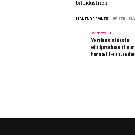
bilindustrien.
LIGNENDE EMNER:
BILER
N
TOPPNYHET
Verdens største
elbilprodusent vu
Formel 1-inntrede