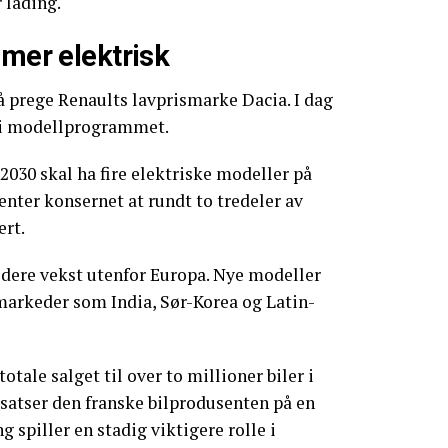
 lading.
 mer elektrisk
så prege Renaults lavprismarke Dacia. I dag
l i modellprogrammet.
2030 skal ha fire elektriske modeller på
nter konsernet at rundt to tredeler av
ert.
idere vekst utenfor Europa. Nye modeller
 markeder som India, Sør-Korea og Latin-
otale salget til over to millioner biler i
satser den franske bilprodusenten på en
g spiller en stadig viktigere rolle i