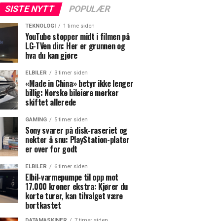
SISTE NYTT
POPULÆR
TEKNOLOGI
1 time siden
YouTube stopper midt i filmen på
LG-TVen din: Her er grunnen og
hva du kan gjøre
ELBILER
3 timer siden
«Made in China» betyr ikke lenger
billig: Norske bileiere merker
skiftet allerede
GAMING
5 timer siden
Sony svarer på disk-raseriet og
nekter å snu: PlayStation-plater
er over for godt
ELBILER
6 timer siden
Elbil-varmepumpe til opp mot
17.000 kroner ekstra: Kjører du
korte turer, kan tilvalget være
bortkastet
DATAMASKINER
7 timer siden