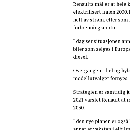
Renaults mål er at hele 
elektrifisert innen 2030.
helt av strøm, eller so
forbrenningsmotor.
I dag ser situasjonen an
biler som selges i Europ
diesel.
Overgangen til el og hybr
modellutvalget fornyes.
Strategien er samtidig j
2021 varslet Renault at m
2030.
I den nye planen er også
annet at veksten i elbil