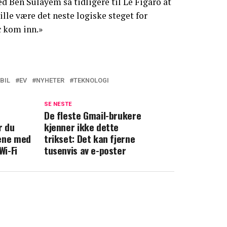
Ben Sulayem sa tidligere til Le Figaro at
ille være det neste logiske steget for
c kom inn.»
BIL
EV
NYHETER
TEKNOLOGI
SE NESTE
De fleste Gmail-brukere
r du
kjenner ikke dette
tene med
trikset: Det kan fjerne
Wi-Fi
tusenvis av e-poster