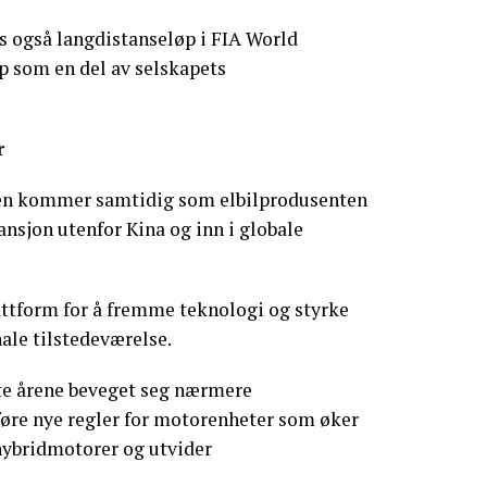
s også langdistanseløp i FIA World
 som en del av selskapets
r
den kommer samtidig som elbilprodusenten
ansjon utenfor Kina og inn i globale
attform for å fremme teknologi og styrke
ale tilstedeværelse.
ste årene beveget seg nærmere
nføre nye regler for motorenheter som øker
hybridmotorer og utvider