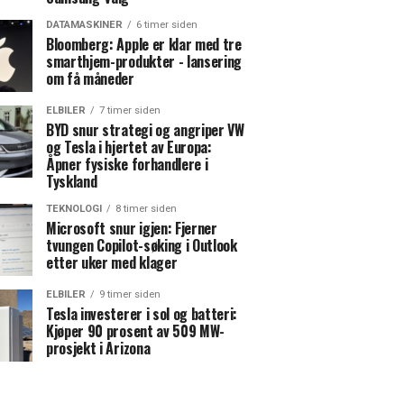
DATAMASKINER
6 timer siden
Bloomberg: Apple er klar med tre
smarthjem-produkter - lansering
om få måneder
ELBILER
7 timer siden
BYD snur strategi og angriper VW
og Tesla i hjertet av Europa:
Åpner fysiske forhandlere i
Tyskland
TEKNOLOGI
8 timer siden
Microsoft snur igjen: Fjerner
tvungen Copilot-søking i Outlook
etter uker med klager
ELBILER
9 timer siden
Tesla investerer i sol og batteri:
Kjøper 90 prosent av 509 MW-
prosjekt i Arizona