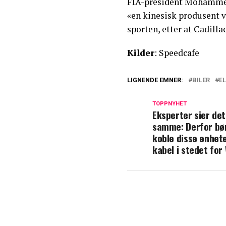
FIA-president Mohammed 
«en kinesisk produsent v
sporten, etter at Cadilla
Kilder
: Speedcafe
LIGNENDE EMNER:
BILER
EL
TOPPNYHET
Eksperter sier det
samme: Derfor bø
koble disse enhe
kabel i stedet for 