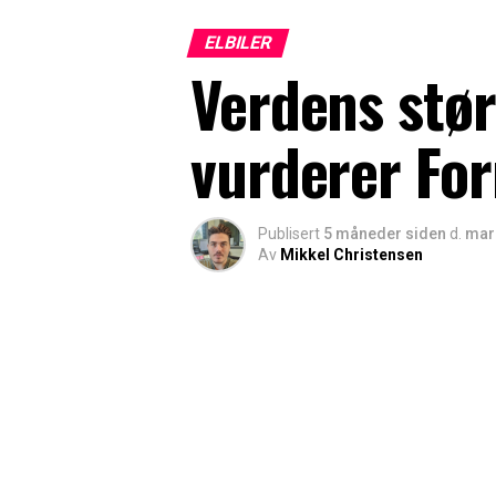
ELBILER
Verdens stør
vurderer For
Publisert
5 måneder siden
d.
mar
Av
Mikkel Christensen