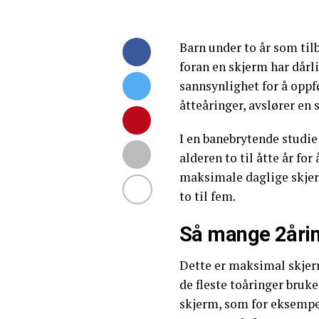
Barn under to år som til
foran en skjerm har dårl
sannsynlighet for å oppf
åtteåringer, avslører en 
I en banebrytende studie
alderen to til åtte år fo
maksimale daglige skjer
to til fem.
Så mange 2årin
Dette er maksimal skjer
de fleste toåringer bruk
skjerm, som for eksempel 