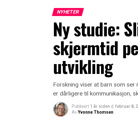
NYHETER
Ny studie: Sl
skjermtid p
utvikling
Forskning viser at barn som ser 
er dårligere til kommunikasjon, sk
Publisert
1 år siden
d.
februar 8, 
Av
Yvonne Thomsen