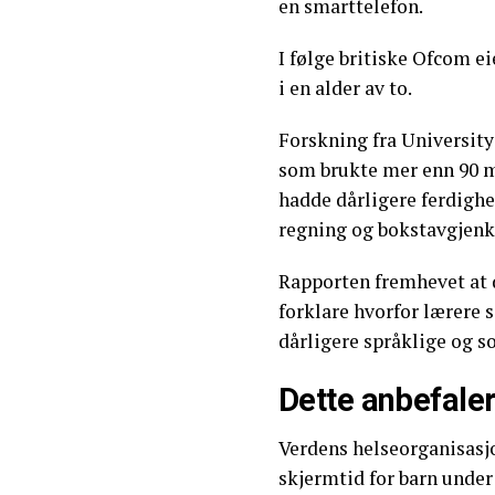
en smarttelefon.
I følge britiske Ofcom ei
i en alder av to.
Forskning fra University
som brukte mer enn 90 m
hadde dårligere ferdighe
regning og bokstavgjenkj
Rapporten fremhevet at 
forklare hvorfor lærere 
dårligere språklige og so
Dette anbefal
Verdens helseorganisasjo
skjermtid for barn under