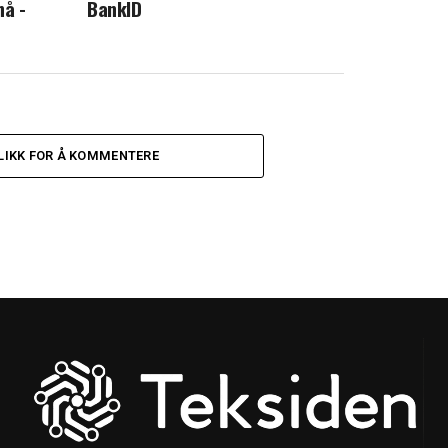
nå -
BankID
LIKK FOR Å KOMMENTERE