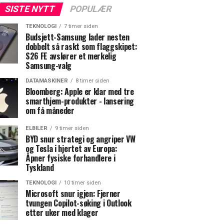
SISTE NYTT
POPULÆR
TEKNOLOGI
7 timer siden
Budsjett-Samsung lader nesten
dobbelt så raskt som flaggskipet:
S26 FE avslører et merkelig
Samsung-valg
DATAMASKINER
8 timer siden
Bloomberg: Apple er klar med tre
smarthjem-produkter - lansering
om få måneder
ELBILER
9 timer siden
BYD snur strategi og angriper VW
og Tesla i hjertet av Europa:
Åpner fysiske forhandlere i
Tyskland
TEKNOLOGI
10 timer siden
Microsoft snur igjen: Fjerner
tvungen Copilot-søking i Outlook
etter uker med klager