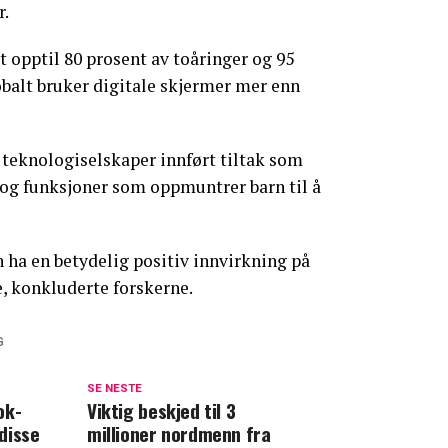
r.
t opptil 80 prosent av toåringer og 95
obalt bruker digitale skjermer mer enn
 teknologiselskaper innført tiltak som
og funksjoner som oppmuntrer barn til å
 ha en betydelig positiv innvirkning på
, konkluderte forskerne.
G
SE NESTE
ok-
Viktig beskjed til 3
 disse
millioner nordmenn fra