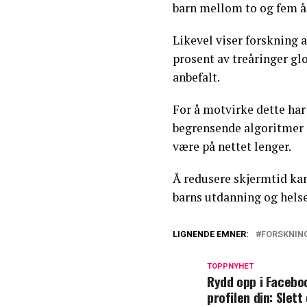
barn mellom to og fem å
Likevel viser forskning a
prosent av treåringer gl
anbefalt.
For å motvirke dette har
begrensende algoritmer 
være på nettet lenger.
Å redusere skjermtid kan
barns utdanning og helse
LIGNENDE EMNER:
FORSKNIN
TOPPNYHET
Rydd opp i Facebo
profilen din: Slett